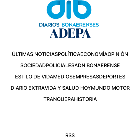
ÚLTIMAS NOTICIAS
POLÍTICA
ECONOMÍA
OPINIÓN
SOCIEDAD
POLICIALES
ADN BONAERENSE
ESTILO DE VIDA
MEDIOS
EMPRESAS
DEPORTES
DIARIO EXTRA
VIDA Y SALUD HOY
MUNDO MOTOR
TRANQUERA
HISTORIA
RSS