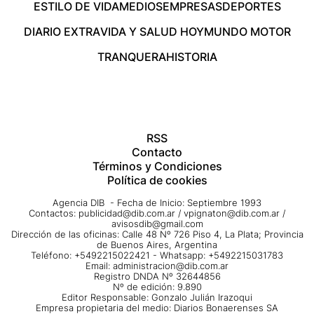
ESTILO DE VIDA
MEDIOS
EMPRESAS
DEPORTES
DIARIO EXTRA
VIDA Y SALUD HOY
MUNDO MOTOR
TRANQUERA
HISTORIA
RSS
Contacto
Términos y Condiciones
Política de cookies
Agencia DIB - Fecha de Inicio: Septiembre 1993
Contactos:
publicidad@dib.com.ar
/
vpignaton@dib.com.ar
/
avisosdib@gmail.com
Dirección de las oficinas: Calle 48 Nº 726 Piso 4, La Plata; Provincia
de Buenos Aires, Argentina
Teléfono: +5492215022421 - Whatsapp: +5492215031783
Email:
administracion@dib.com.ar
Registro DNDA Nº 32644856
Nº de edición: 9.890
Editor Responsable: Gonzalo Julián Irazoqui
Empresa propietaria del medio: Diarios Bonaerenses SA