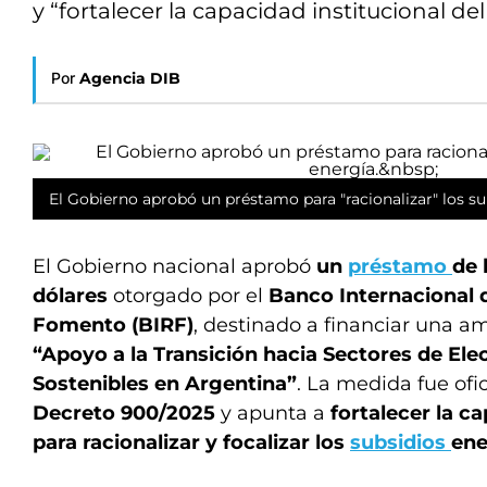
y “fortalecer la capacidad institucional del
Por
Agencia DIB
El Gobierno aprobó un préstamo para "racionalizar" los su
El Gobierno nacional aprobó
un
préstamo
de 
dólares
otorgado por el
Banco Internacional 
Fomento (BIRF)
, destinado a financiar una a
“Apoyo a la Transición hacia Sectores de Ele
Sostenibles en Argentina”
. La medida fue ofi
Decreto 900/2025
y apunta a
fortalecer la c
para racionalizar y focalizar los
subsidios
ene