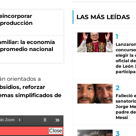
eincorporar
LAS MÁS LEÍDAS
a producción
miliar: la economía
Lanzaro
 promedio nacional
concurso
elegir la
oficial de
de León 
participa
án orientados a
bsidios, reforzar
uemas simplificados de
Falleció 
sanatorio
Jorge Mes
padre de
Messi