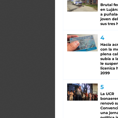
Brutal fe
en Luján
a puñala
joven de
sus tres 
Hacía ac
con la m
plena cal
subía a l
le suspe
licenica 
2099
La UCR
bonaere
renovó s
Convenc
una jorn
política 