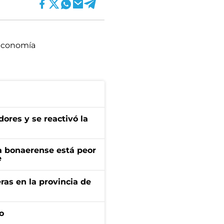
 Economía
ores y se reactivó la
a bonaerense está peor
e
ras en la provincia de
o