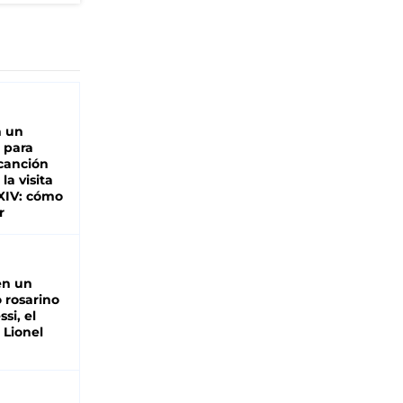
n un
 para
 canción
 la visita
XIV: cómo
r
en un
 rosarino
si, el
 Lionel