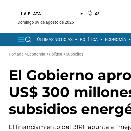
4°
domingo 09 de agosto de 2026
ÚLTIMAS NOTICIAS
POLÍTICA
ECONOMÍA
Portada
>
Economía
>
Política
>
Subsidios
El Gobierno apr
US$ 300 millones
subsidios energé
El financiamiento del BIRF apunta a “mejor