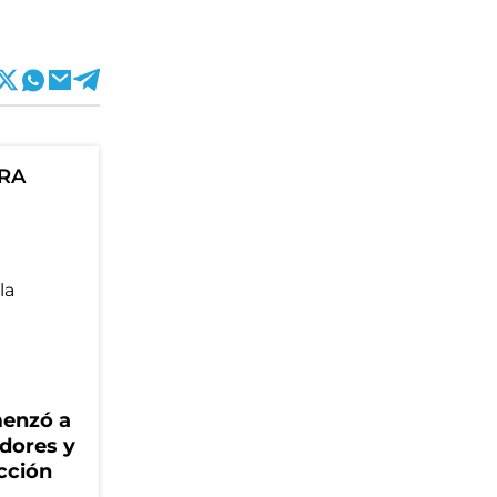
ORA
menzó a
adores y
cción