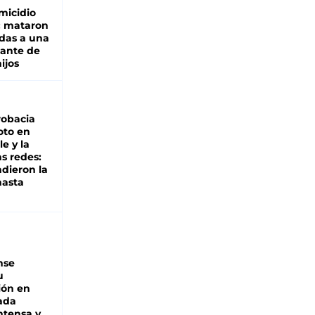
micidio
: mataron
das a una
lante de
hijos
robacia
oto en
le y la
as redes:
ndieron la
hasta
nse
u
ión en
ada
intensa y