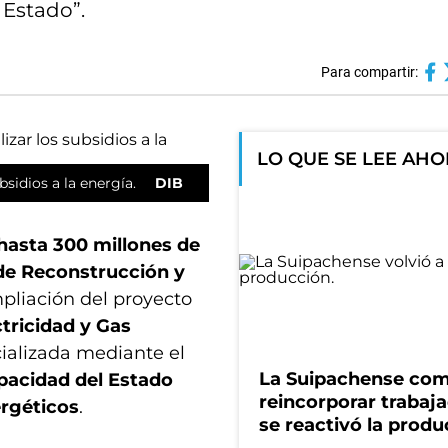
 Estado”.
Para compartir:
LO QUE SE LEE AH
bsidios a la energía.
DIB
hasta 300 millones de
de Reconstrucción y
mpliación del proyecto
ctricidad y Gas
cializada mediante el
La Suipachense co
apacidad del Estado
reincorporar trabaj
rgéticos
.
se reactivó la produ