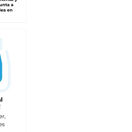
unta a
lea en
l
!
er,
es