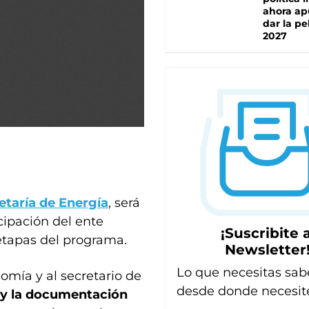
ahora ap
dar la pe
2027
etaría de Energía
, será
cipación del ente
¡Suscribite a
 etapas del programa.
Newsletter
Lo que necesitas sab
omía y al secretario de
desde donde necesit
o y la documentación