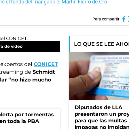
ió el fondo del mar ganó el Martín Fierro de Oro
Para compartir:
LO QUE SE LEE AH
a de video
 expertos del
CONICET
 streaming de
Schmidt
lar “no hizo mucho
Diputados de LLA
presentaron un pro
 alerta por tormentas
para que las multas
 en toda la PBA
impagas no impida