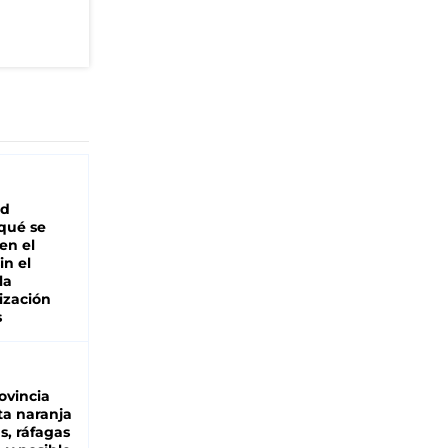
ad
 qué se
en el
in el
la
ización
s
ovincia
ta naranja
as, ráfagas