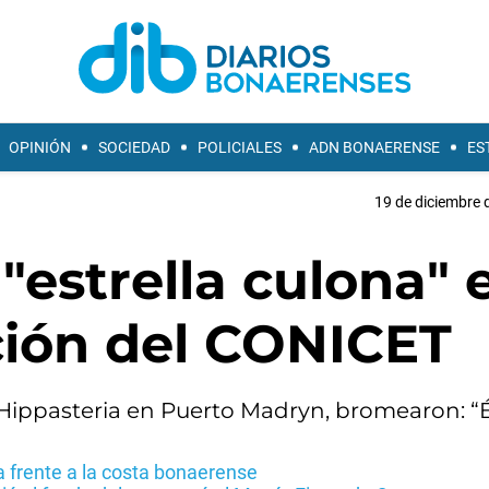
OPINIÓN
SOCIEDAD
POLICIALES
ADN BONAERENSE
ES
19 de diciembre 
"estrella culona" 
ción del CONICET
e Hippasteria en Puerto Madryn, bromearon: “
 frente a la costa bonaerense