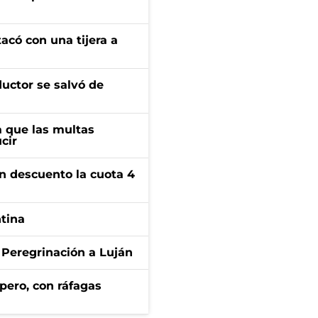
tacó con una tijera a
ductor se salvó de
 que las multas
cir
n descuento la cuota 4
ntina
 Peregrinación a Luján
pero, con ráfagas