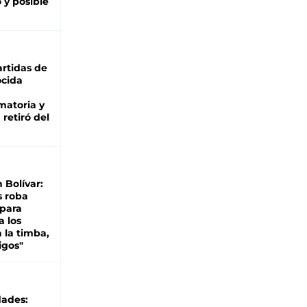
 y posible
rtidas de
cida
matoria y
retiró del
n Bolívar:
s roba
 para
a los
 la timba,
igos"
dades: