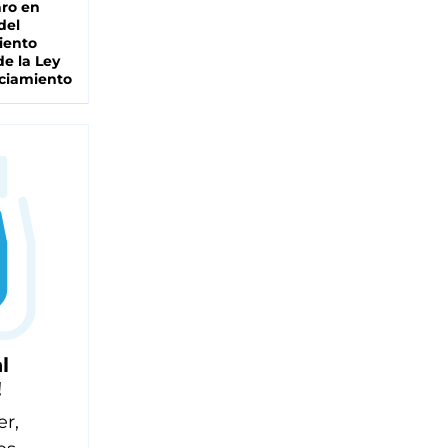
ro en
del
iento
de la Ley
ciamiento
l
!
er,