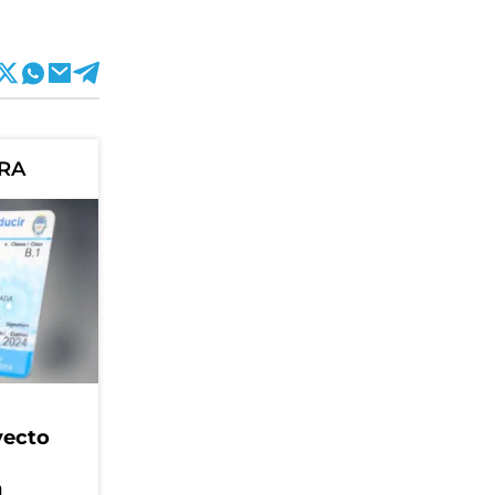
ORA
yecto
n