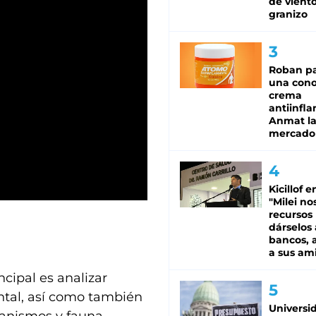
de viento
granizo
Roban pa
una cono
crema
antiinfla
Anmat la 
mercado
Kicillof e
"Milei no
recursos
dárselos 
bancos, a
a sus am
ncipal es analizar
ental, así como también
Universi
anismos y fauna