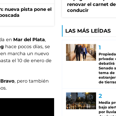
renovar el carnet de
: nueva pista pone el
conducir
mboscada
LAS MÁS LEÍDAS
ada en
Mar del Plata
,
ng
hace pocos días, se
o en marcha un nuevo
Propied
privada:
hasta el 10 de enero de
debatirá 
Senado s
tema de 
extranjer
 Bravo
, pero también
de tierra
nos.
Media pr
bajo aler
por lluvi