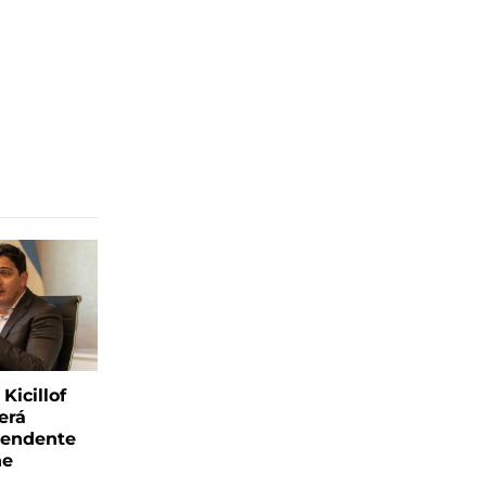
Kicillof
erá
tendente
ne