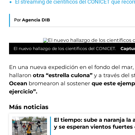
El streaming de científicos del CONICET que recorr
Por
Agencia DIB
El nuevo hallazgo de los científicos del CONICET.
Captur
En una nueva expedición en el fondo del mar,
hallaron
otra “estrella culona”
y a través del
Ocean
bromearon al sostener
que este ejemp
ejercicio”.
Más noticias
El tiempo: sube a naranja la
y se esperan vientos fuertes