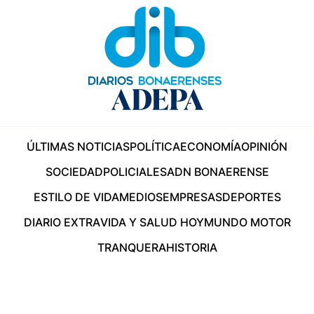
ÚLTIMAS NOTICIAS
POLÍTICA
ECONOMÍA
OPINIÓN
SOCIEDAD
POLICIALES
ADN BONAERENSE
ESTILO DE VIDA
MEDIOS
EMPRESAS
DEPORTES
DIARIO EXTRA
VIDA Y SALUD HOY
MUNDO MOTOR
TRANQUERA
HISTORIA