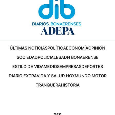
ÚLTIMAS NOTICIAS
POLÍTICA
ECONOMÍA
OPINIÓN
SOCIEDAD
POLICIALES
ADN BONAERENSE
ESTILO DE VIDA
MEDIOS
EMPRESAS
DEPORTES
DIARIO EXTRA
VIDA Y SALUD HOY
MUNDO MOTOR
TRANQUERA
HISTORIA
RSS