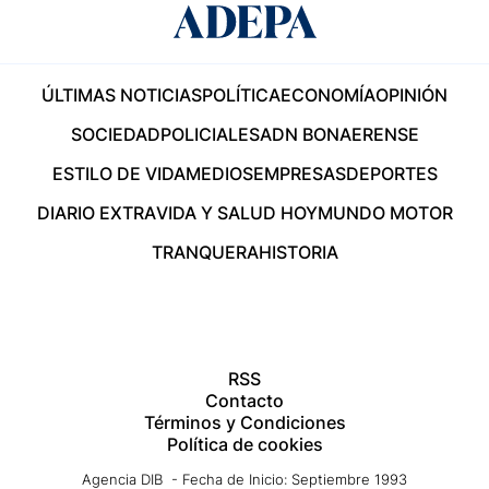
ÚLTIMAS NOTICIAS
POLÍTICA
ECONOMÍA
OPINIÓN
SOCIEDAD
POLICIALES
ADN BONAERENSE
ESTILO DE VIDA
MEDIOS
EMPRESAS
DEPORTES
DIARIO EXTRA
VIDA Y SALUD HOY
MUNDO MOTOR
TRANQUERA
HISTORIA
RSS
Contacto
Términos y Condiciones
Política de cookies
Agencia DIB - Fecha de Inicio: Septiembre 1993