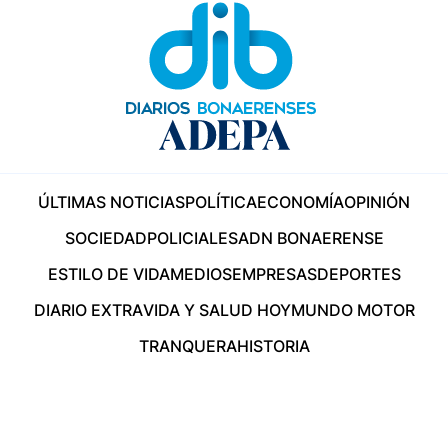
ÚLTIMAS NOTICIAS
POLÍTICA
ECONOMÍA
OPINIÓN
SOCIEDAD
POLICIALES
ADN BONAERENSE
ESTILO DE VIDA
MEDIOS
EMPRESAS
DEPORTES
DIARIO EXTRA
VIDA Y SALUD HOY
MUNDO MOTOR
TRANQUERA
HISTORIA