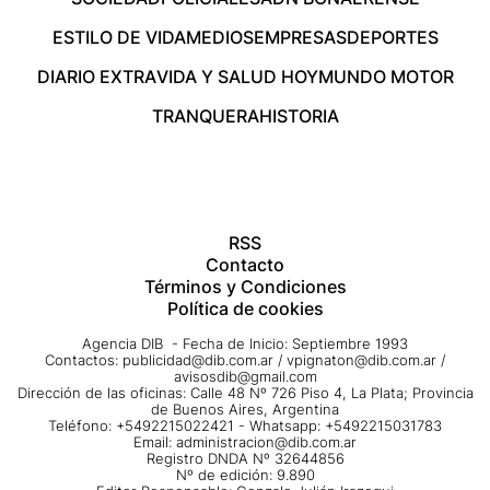
ESTILO DE VIDA
MEDIOS
EMPRESAS
DEPORTES
DIARIO EXTRA
VIDA Y SALUD HOY
MUNDO MOTOR
TRANQUERA
HISTORIA
RSS
Contacto
Términos y Condiciones
Política de cookies
Agencia DIB - Fecha de Inicio: Septiembre 1993
Contactos:
publicidad@dib.com.ar
/
vpignaton@dib.com.ar
/
avisosdib@gmail.com
Dirección de las oficinas: Calle 48 Nº 726 Piso 4, La Plata; Provincia
de Buenos Aires, Argentina
Teléfono: +5492215022421 - Whatsapp: +5492215031783
Email:
administracion@dib.com.ar
Registro DNDA Nº 32644856
Nº de edición: 9.890