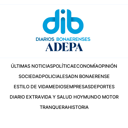
ÚLTIMAS NOTICIAS
POLÍTICA
ECONOMÍA
OPINIÓN
SOCIEDAD
POLICIALES
ADN BONAERENSE
ESTILO DE VIDA
MEDIOS
EMPRESAS
DEPORTES
DIARIO EXTRA
VIDA Y SALUD HOY
MUNDO MOTOR
TRANQUERA
HISTORIA