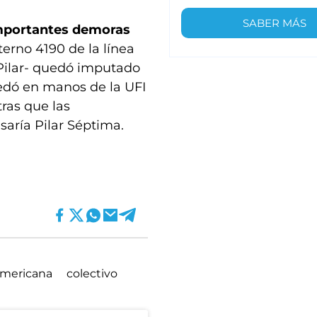
SABER MÁS
mportantes demoras
nterno 4190 de la línea
-Pilar- quedó imputado
edó en manos de la UFI
tras que las
saría Pilar Séptima.
mericana
colectivo