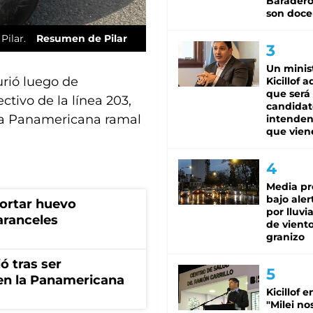
Baradero
son doce
Pilar.
Resumen de Pilar
Un minis
urió luego de
Kicillof 
que será
ctivo de la línea 203,
candidat
sta Panamericana ramal
intenden
que vien
Media pr
bajo aler
portar huevo
por lluvi
aranceles
de viento
granizo
ó tras ser
 en la Panamericana
Kicillof e
"Milei no