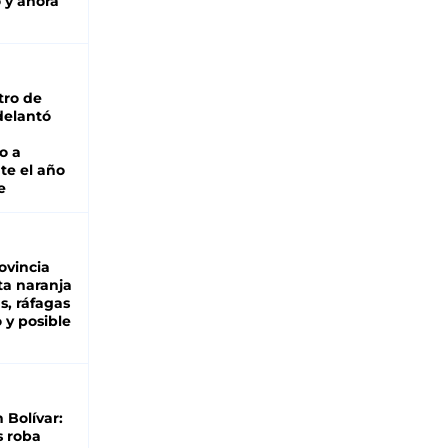
 y ahora
tro de
adelantó
o a
te el año
e
ovincia
ta naranja
as, ráfagas
 y posible
n Bolívar:
s roba