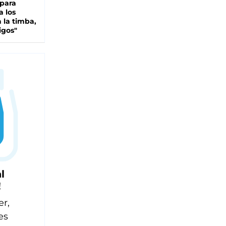
 para
a los
 la timba,
igos"
l
!
er,
es