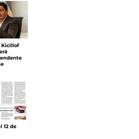
Kicillof
erá
tendente
ne
l 12 de
6