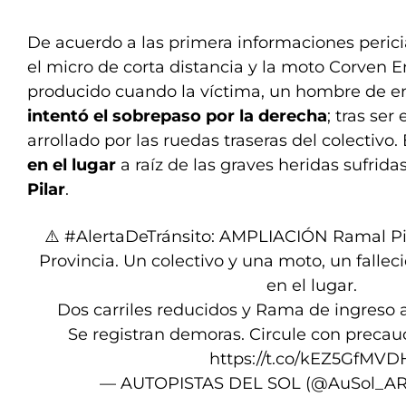
De acuerdo a las primera informaciones pericial
el micro de corta distancia y la moto Corven E
producido cuando la víctima, un hombre de en
intentó el sobrepaso por la derecha
; tras ser
arrollado por las ruedas traseras del colectivo.
en el lugar
a raíz de las graves heridas sufrida
Pilar
.
️⚠️
#AlertaDeTránsito
: AMPLIACIÓN Ramal Pil
Provincia. Un colectivo y una moto, un fallec
en el lugar.
Dos carriles reducidos y Rama de ingreso a
Se registran demoras. Circule con precau
https://t.co/kEZ5GfMVD
— AUTOPISTAS DEL SOL (@AuSol_A