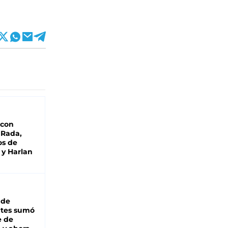
 con
 Rada,
os de
 y Harlan
 de
ntes sumó
e de