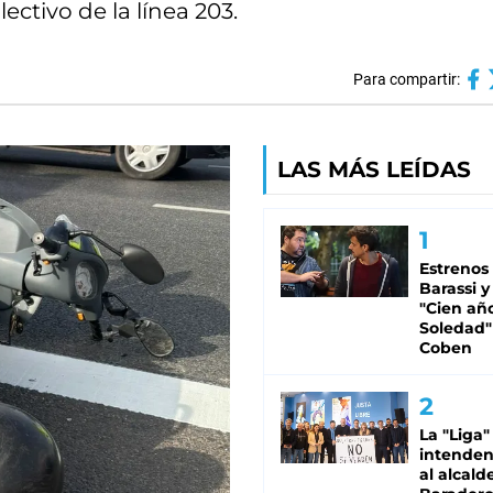
ectivo de la línea 203.
Para compartir:
LAS MÁS LEÍDAS
Estrenos
Barassi y
"Cien añ
Soledad"
Coben
La "Liga"
intende
al alcald