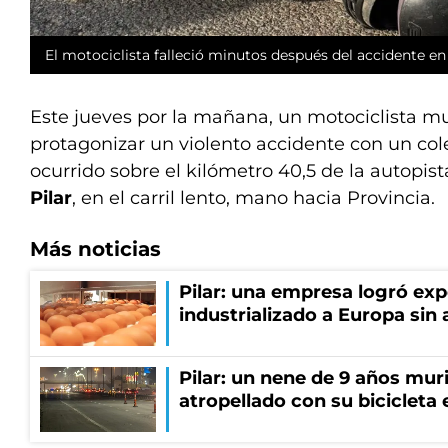
El motociclista falleció minutos después del accidente en 
Este jueves por la mañana, un motociclista m
protagonizar un violento accidente con un cole
ocurrido sobre el kilómetro 40,5 de la autopi
Pilar
, en el carril lento, mano hacia Provincia.
Más noticias
Pilar: una empresa logró ex
industrializado a Europa sin 
Pilar: un nene de 9 años muri
atropellado con su bicicleta