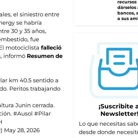
recursos
dárselos 
bancos, a
es, el siniestro entre
a sus am
nergy se habría
tre 30 y 35 años,
 embestido, fue
 El motociclista
falleció
s, informó
Resumen de
ar km 40.5 sentido a
ido. Peritos trabajando
ltura Junin cerrada.
¡Suscribite a
Newsletter
ción.
#Ausol
#Pilar
H
Lo que necesitas sab
R)
May 28, 2026
desde donde necesit