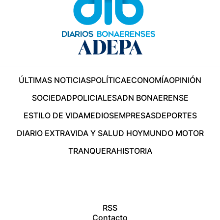
ÚLTIMAS NOTICIAS
POLÍTICA
ECONOMÍA
OPINIÓN
SOCIEDAD
POLICIALES
ADN BONAERENSE
ESTILO DE VIDA
MEDIOS
EMPRESAS
DEPORTES
DIARIO EXTRA
VIDA Y SALUD HOY
MUNDO MOTOR
TRANQUERA
HISTORIA
RSS
Contacto