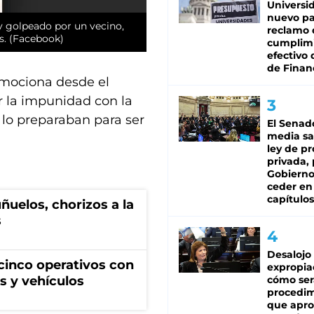
Universi
nuevo pa
 y golpeado por un vecino,
reclamo 
s. (Facebook)
cumplim
efectivo 
de Finan
nmociona desde el
or la impunidad con la
 lo preparaban para ser
El Senad
media sa
ley de p
privada, 
Gobierno
ceder en
capítulos
ñuelos, chorizos a la
s
Desalojo
cinco operativos con
expropia
cómo ser
s y vehículos
procedi
que apro