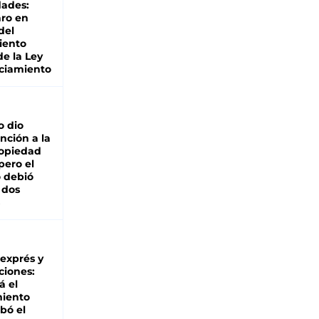
dades:
ro en
del
iento
de la Ley
ciamiento
o dio
nción a la
ropiedad
pero el
 debió
 dos
 exprés y
ciones:
á el
miento
bó el