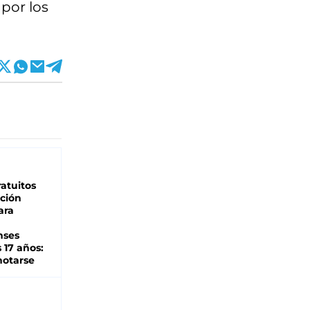
por los
atuitos
ción
ara
nses
 17 años:
otarse