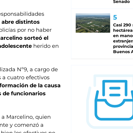
Senado
responsabilidades
y
abre distintos
Casi 290 
olicías por no haber
hectárea
en mano
rcelino sorteó el
extranjer
 adolescente
herido en
provinci
Buenos A
izada Nº9, a cargo de
s a cuatro efectivos
 formación de la causa
s de funcionarios
 a Marcelino, quien
ente y comenzó a