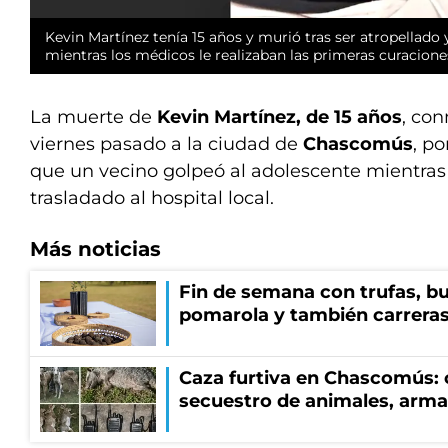
Kevin Martínez tenía 15 años y murió tras ser atropellado
mientras los médicos le realizaban las primeras curacione
La muerte de
Kevin Martínez, de 15 años
, co
viernes pasado a la ciudad de
Chascomús
, p
que un vecino golpeó al adolescente mientras
trasladado al hospital local.
Más noticias
Fin de semana con trufas, bu
pomarola y también carrera
Caza furtiva en Chascomús: 
secuestro de animales, arma