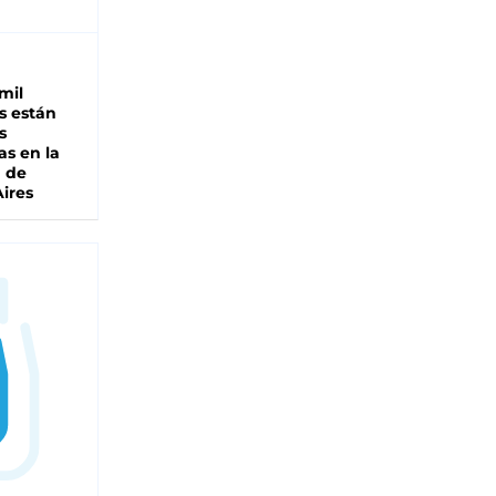
mil
s están
s
as en la
a de
ires