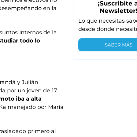
bien los efectivos no
¡Suscribite a
n desempeñando en la
Newsletter
Lo que necesitas sab
desde donde necesit
Asuntos Internos de la
studiar todo lo
SABER MÁS
arandá y Julián
a por un joven de 17
 moto iba a alta
 Ka manejado por María
trasladado primero al