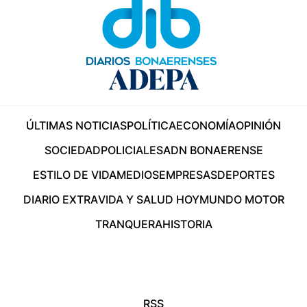
ÚLTIMAS NOTICIAS
POLÍTICA
ECONOMÍA
OPINIÓN
SOCIEDAD
POLICIALES
ADN BONAERENSE
ESTILO DE VIDA
MEDIOS
EMPRESAS
DEPORTES
DIARIO EXTRA
VIDA Y SALUD HOY
MUNDO MOTOR
TRANQUERA
HISTORIA
RSS