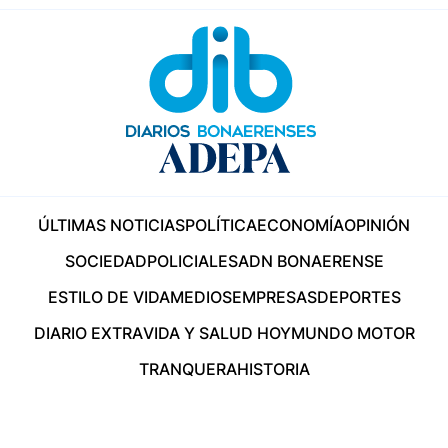
ÚLTIMAS NOTICIAS
POLÍTICA
ECONOMÍA
OPINIÓN
SOCIEDAD
POLICIALES
ADN BONAERENSE
ESTILO DE VIDA
MEDIOS
EMPRESAS
DEPORTES
DIARIO EXTRA
VIDA Y SALUD HOY
MUNDO MOTOR
TRANQUERA
HISTORIA