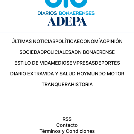
ÚLTIMAS NOTICIAS
POLÍTICA
ECONOMÍA
OPINIÓN
SOCIEDAD
POLICIALES
ADN BONAERENSE
ESTILO DE VIDA
MEDIOS
EMPRESAS
DEPORTES
DIARIO EXTRA
VIDA Y SALUD HOY
MUNDO MOTOR
TRANQUERA
HISTORIA
RSS
Contacto
Términos y Condiciones