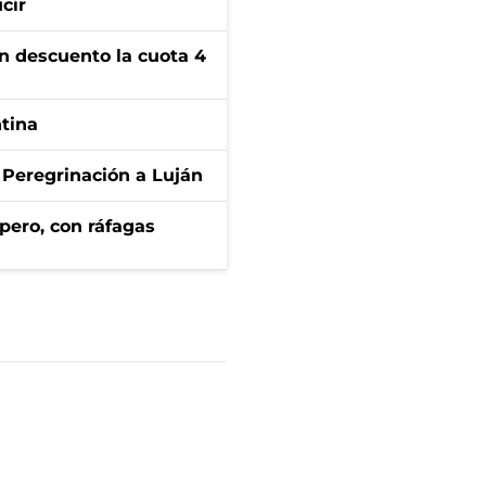
cir
n descuento la cuota 4
ntina
 Peregrinación a Luján
pero, con ráfagas