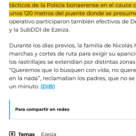
tácticos de la Policía bonaerense en el cauce d
unos 120 metros del puente donde se presum
operativo participaron también efectivos de D
y la SubDDI de Ezeiza.
Durante los días previos, la familia de Nicolá
marchas y cortes de ruta para exigir su aparic
los rastrillajes se extendían por distintas zona
“Queremos que lo busquen con vida, no quer
en la nada”, reclamaban los padres, que no se 
un minuto.
(DIB)
Para compartir en redes
Temas
Ezeiza