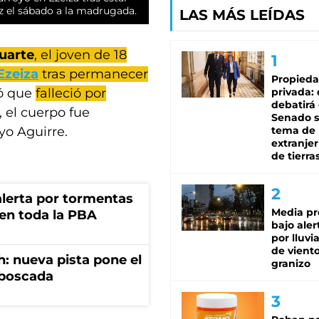
ez el sábado a la madrugada.
LAS MÁS LEÍDAS
uarte
, el joven de 18
Ezeiza
tras permanecer
Propied
privada:
nó que
falleció por
debatirá 
, el cuerpo fue
Senado s
tema de 
yo Aguirre.
extranjer
de tierra
 alerta por tormentas
Media pr
 en toda la PBA
bajo aler
por lluvi
de viento
: nueva pista pone el
granizo
mboscada