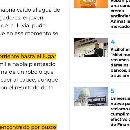
Roban pa
una cono
habría caído al agua de
crema
antiinfla
gadores, el joven
Anmat la 
 de la lluvia, pudo
mercado
, que en ese momento se
Kicillof e
"Milei no
orriente hasta el lugar
recursos
amilia había planteado
dárselos 
bancos, a
tima de un robo o que
a sus am
 caer al cauce, aunque
on el resultado de la
Universi
nuevo pa
reclamo 
cumplim
efectivo 
de Finan
 encontrado por buzos