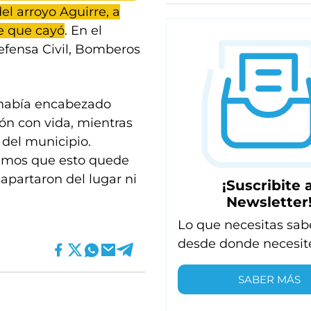
el arroyo Aguirre, a
e que cayó
. En el
efensa Civil, Bomberos
s había encabezado
ión con vida, mientras
s del municipio.
emos que esto quede
apartaron del lugar ni
¡Suscribite a
Newsletter
Lo que necesitas sab
desde donde necesit
SABER MÁS