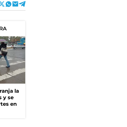
ORA
ranja la
s y se
rtes en