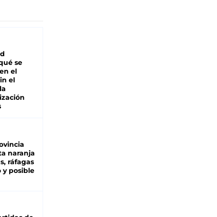
ad
 qué se
en el
in el
la
ización
s
ovincia
ta naranja
as, ráfagas
 y posible