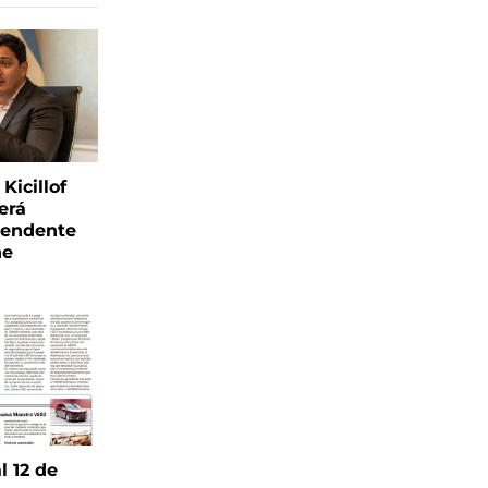
Kicillof
erá
tendente
ne
l 12 de