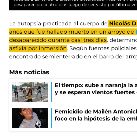
desaparecido cuatro días luego de ser visto por última v
La autopsia practicada al cuerpo de
Nicolás D
años que fue hallado muerto en un arroyo de
desaparecido durante casi tres días
, determi
asfixia por inmersión
. Según fuentes policiales
encontrado semienterrado en el barro del arro
Más noticias
El tiempo: sube a naranja la
y se esperan vientos fuertes
Femicidio de Mailén Antonich
foco en la hipótesis de la e