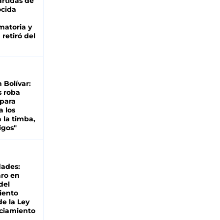
rtidas de
cida
matoria y
retiró del
n Bolívar:
s roba
 para
a los
 la timba,
igos"
dades:
ro en
del
iento
de la Ley
ciamiento