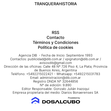
TRANQUERA
HISTORIA
RSS
Contacto
Términos y Condiciones
Política de cookies
Agencia DIB - Fecha de Inicio: Septiembre 1993
Contactos:
publicidad@dib.com.ar
/
vpignaton@dib.com.ar
/
avisosdib@gmail.com
Dirección de las oficinas: Calle 48 Nº 726 Piso 4, La Plata; Provincia
de Buenos Aires, Argentina
Teléfono: +5492215022421 - Whatsapp: +5492215031783
Email:
administracion@dib.com.ar
Registro DNDA Nº 32644856
Nº de edición: 9.890
Editor Responsable: Gonzalo Julián Irazoqui
Empresa propietaria del medio: Diarios Bonaerenses SA