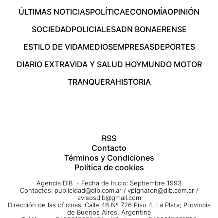
ÚLTIMAS NOTICIAS
POLÍTICA
ECONOMÍA
OPINIÓN
SOCIEDAD
POLICIALES
ADN BONAERENSE
ESTILO DE VIDA
MEDIOS
EMPRESAS
DEPORTES
DIARIO EXTRA
VIDA Y SALUD HOY
MUNDO MOTOR
TRANQUERA
HISTORIA
RSS
Contacto
Términos y Condiciones
Política de cookies
Agencia DIB - Fecha de Inicio: Septiembre 1993
Contactos:
publicidad@dib.com.ar
/
vpignaton@dib.com.ar
/
avisosdib@gmail.com
Dirección de las oficinas: Calle 48 Nº 726 Piso 4, La Plata; Provincia
de Buenos Aires, Argentina