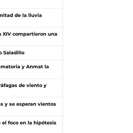
itad de la lluvia
ón XIV compartieron una
 Saladillo
amatoria y Anmat la
 ráfagas de viento y
as y se esperan vientos
el foco en la hipótesis