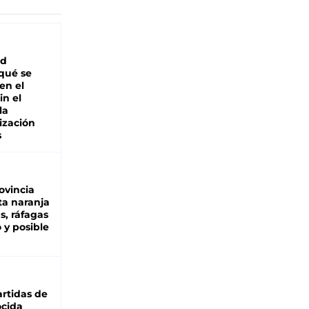
ad
 qué se
en el
in el
la
ización
s
ovincia
ta naranja
as, ráfagas
 y posible
rtidas de
cida