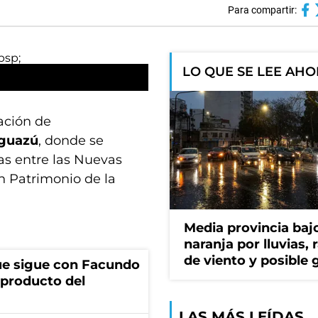
Para compartir:
LO QUE SE LEE AH
ación de
Iguazú
, donde se
as entre las Nuevas
n Patrimonio de la
Media provincia bajo
naranja por lluvias, 
de viento y posible 
ue sigue con Facundo
 producto del
LAS MÁS LEÍDAS