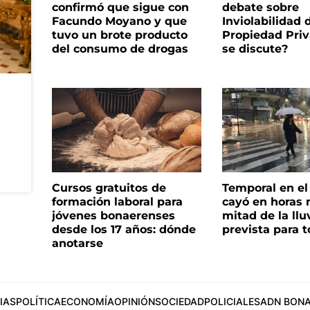
confirmó que sigue con
debate sobre
Facundo Moyano y que
Inviolabilidad 
tuvo un brote producto
Propiedad Priv
del consumo de drogas
se discute?
Cursos gratuitos de
Temporal en e
formación laboral para
cayó en horas 
jóvenes bonaerenses
mitad de la llu
desde los 17 años: dónde
prevista para 
anotarse
IAS
POLÍTICA
ECONOMÍA
OPINIÓN
SOCIEDAD
POLICIALES
ADN BONA