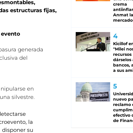
esmontables,
crema
antiinfla
as estructuras fijas,
Anmat la 
mercado
 evento
Kicillof e
a basura generada
"Milei no
recursos
clusiva del
dárselos 
bancos, a
a sus am
nipularse en
Universi
na silvestre.
nuevo pa
reclamo 
cumplim
detectarse
efectivo 
de Finan
croevento, la
 disponer su