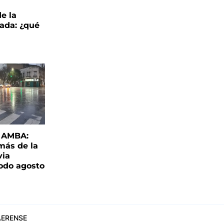
de la
ada: ¿qué
l AMBA:
más de la
via
todo agosto
ERENSE