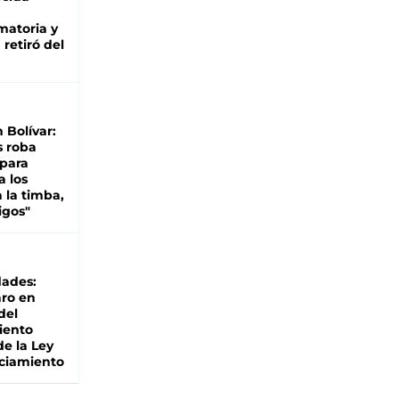
matoria y
retiró del
n Bolívar:
s roba
 para
a los
 la timba,
igos"
dades:
ro en
del
iento
de la Ley
ciamiento