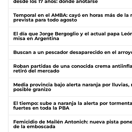
desde los 17 años: dónde anotarse
Temporal en el AMBA: cayó en horas más de la m
prevista para todo agosto
El día que Jorge Bergoglio y el actual papa Le
misa en Argentina
Buscan a un pescador desaparecido en el arroyo
Roban partidas de una conocida crema antiinfl
retiró del mercado
Media provincia bajo alerta naranja por lluvias,
posible granizo
El tiempo: sube a naranja la alerta por torment
fuertes en toda la PBA
Femicidio de Mailén Antonich: nueva pista pone 
de la emboscada