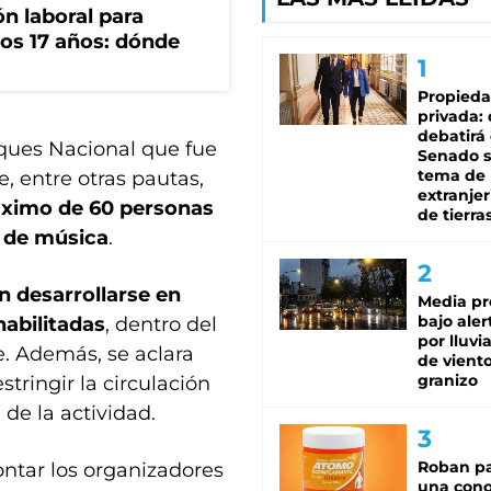
n laboral para
os 17 años: dónde
Propied
privada:
debatirá 
rques Nacional que fue
Senado s
tema de 
, entre otras pautas,
extranjer
ximo de 60 personas
de tierra
s de música
.
n desarrollarse en
Media pr
bajo aler
habilitadas
, dentro del
por lluvi
e. Además, se aclara
de viento
granizo
stringir la circulación
 de la actividad.
Roban pa
tar los organizadores
una cono