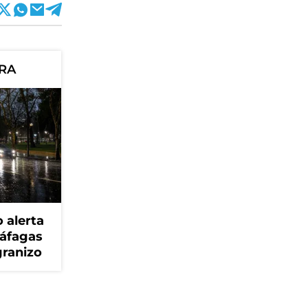
ORA
 alerta
ráfagas
granizo