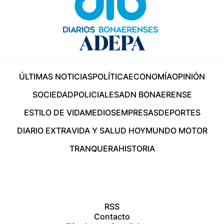
ÚLTIMAS NOTICIAS
POLÍTICA
ECONOMÍA
OPINIÓN
SOCIEDAD
POLICIALES
ADN BONAERENSE
ESTILO DE VIDA
MEDIOS
EMPRESAS
DEPORTES
DIARIO EXTRA
VIDA Y SALUD HOY
MUNDO MOTOR
TRANQUERA
HISTORIA
RSS
Contacto