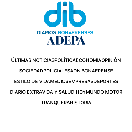
ÚLTIMAS NOTICIAS
POLÍTICA
ECONOMÍA
OPINIÓN
SOCIEDAD
POLICIALES
ADN BONAERENSE
ESTILO DE VIDA
MEDIOS
EMPRESAS
DEPORTES
DIARIO EXTRA
VIDA Y SALUD HOY
MUNDO MOTOR
TRANQUERA
HISTORIA