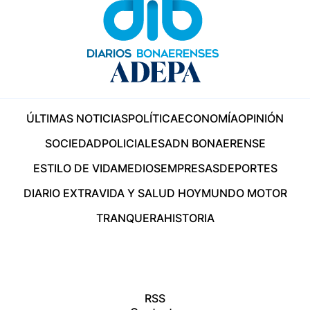
ÚLTIMAS NOTICIAS
POLÍTICA
ECONOMÍA
OPINIÓN
SOCIEDAD
POLICIALES
ADN BONAERENSE
ESTILO DE VIDA
MEDIOS
EMPRESAS
DEPORTES
DIARIO EXTRA
VIDA Y SALUD HOY
MUNDO MOTOR
TRANQUERA
HISTORIA
RSS