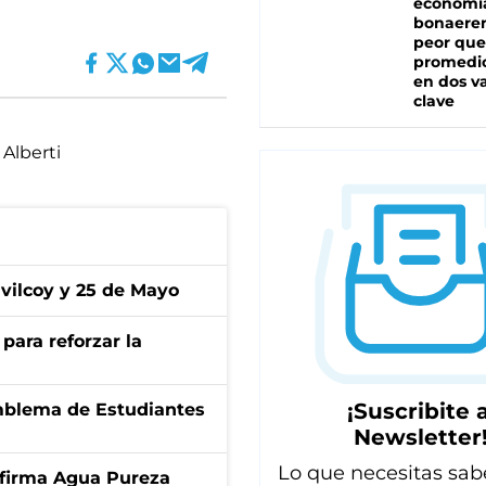
economí
bonaeren
peor que
promedio
en dos va
clave
Alberti
ivilcoy y 25 de Mayo
para reforzar la
¡Suscribite a
emblema de Estudiantes
Newsletter
Lo que necesitas sab
a firma Agua Pureza