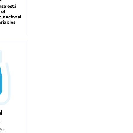
a
se está
 el
 nacional
riables
l
!
er,