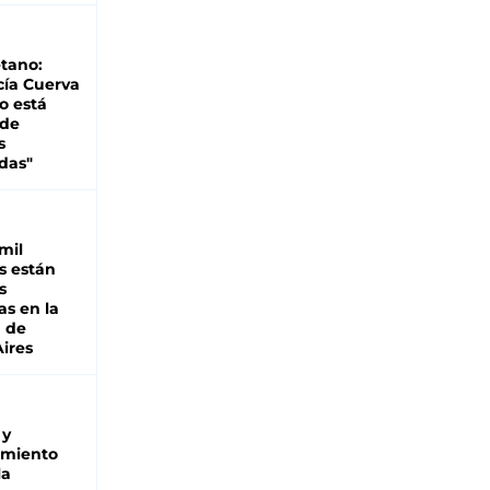
tano:
cía Cuerva
o está
 de
s
das"
mil
s están
s
as en la
a de
ires
 y
miento
la