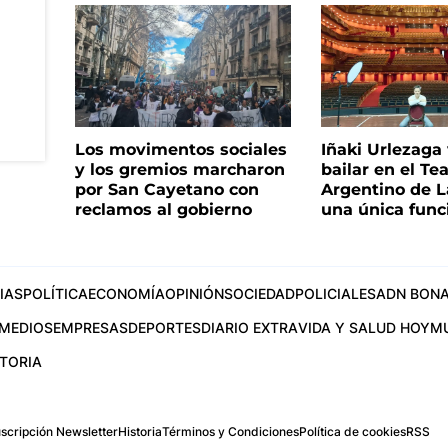
Los movimentos sociales
Iñaki Urlezaga
y los gremios marcharon
bailar en el Te
por San Cayetano con
Argentino de L
reclamos al gobierno
una única func
IAS
POLÍTICA
ECONOMÍA
OPINIÓN
SOCIEDAD
POLICIALES
ADN BONA
MEDIOS
EMPRESAS
DEPORTES
DIARIO EXTRA
VIDA Y SALUD HOY
M
STORIA
scripción Newsletter
Historia
Términos y Condiciones
Política de cookies
RSS