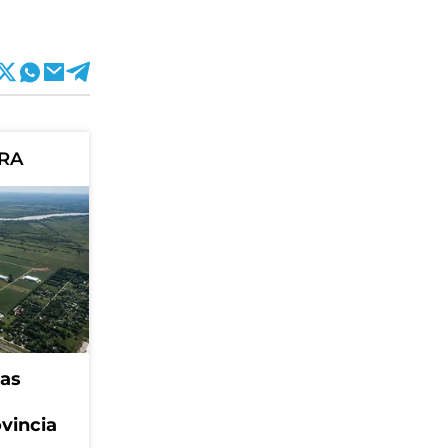
ORA
eas
ovincia