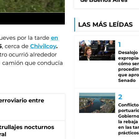
de Buenos Aires
LAS MÁS LEÍDAS
jueves por la tarde
en
5
, cerca de
Chivilcoy
.
Desalojo
tro ocurrió alrededor
expropia
 el camión que conducía
cómo ser
procedi
que apro
Senado
rroviario entre
Conflicto
portuario
Gobierno 
la rebaja
trullajes nocturnos
en las tar
prácticos
ral