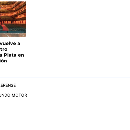
 vuelve a
atro
a Plata en
ión
ERENSE
UNDO MOTOR