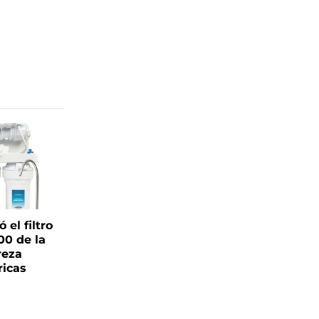
el filtro
00 de la
reza
ricas