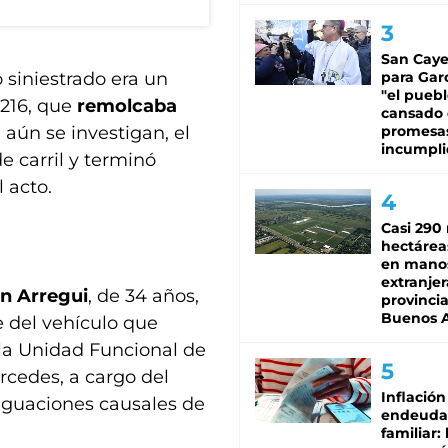
San Caye
 siniestrado era un
para Gar
"el puebl
216, que
remolcaba
cansado
 aún se investigan, el
promesa
incumpli
e carril y terminó
 acto.
Casi 290 
hectárea
en mano
extranjer
n Arregui
, de 34 años,
provinci
Buenos A
e del vehículo que
e la Unidad Funcional de
rcedes, a cargo del
Inflación
riguaciones causales de
endeuda
familiar: 