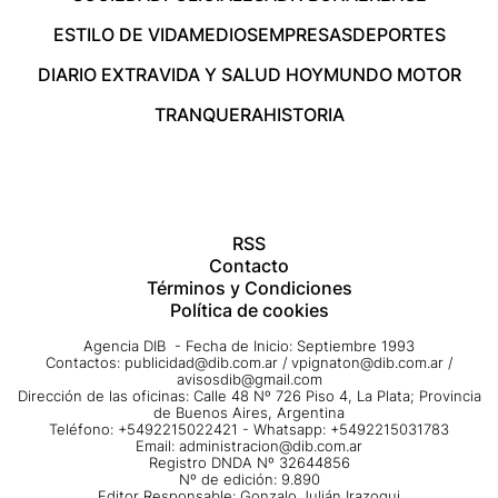
ESTILO DE VIDA
MEDIOS
EMPRESAS
DEPORTES
DIARIO EXTRA
VIDA Y SALUD HOY
MUNDO MOTOR
TRANQUERA
HISTORIA
RSS
Contacto
Términos y Condiciones
Política de cookies
Agencia DIB - Fecha de Inicio: Septiembre 1993
Contactos:
publicidad@dib.com.ar
/
vpignaton@dib.com.ar
/
avisosdib@gmail.com
Dirección de las oficinas: Calle 48 Nº 726 Piso 4, La Plata; Provincia
de Buenos Aires, Argentina
Teléfono: +5492215022421 - Whatsapp: +5492215031783
Email:
administracion@dib.com.ar
Registro DNDA Nº 32644856
Nº de edición: 9.890
Editor Responsable: Gonzalo Julián Irazoqui