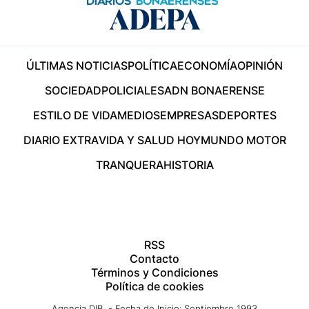
ÚLTIMAS NOTICIAS
POLÍTICA
ECONOMÍA
OPINIÓN
SOCIEDAD
POLICIALES
ADN BONAERENSE
ESTILO DE VIDA
MEDIOS
EMPRESAS
DEPORTES
DIARIO EXTRA
VIDA Y SALUD HOY
MUNDO MOTOR
TRANQUERA
HISTORIA
RSS
Contacto
Términos y Condiciones
Política de cookies
Agencia DIB - Fecha de Inicio: Septiembre 1993