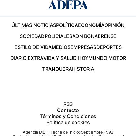
ÚLTIMAS NOTICIAS
POLÍTICA
ECONOMÍA
OPINIÓN
SOCIEDAD
POLICIALES
ADN BONAERENSE
ESTILO DE VIDA
MEDIOS
EMPRESAS
DEPORTES
DIARIO EXTRA
VIDA Y SALUD HOY
MUNDO MOTOR
TRANQUERA
HISTORIA
RSS
Contacto
Términos y Condiciones
Política de cookies
Agencia DIB - Fecha de Inicio: Septiembre 1993