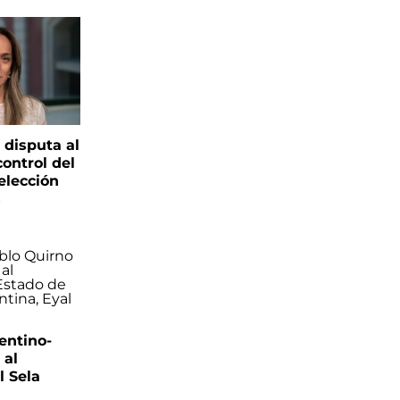
 disputa al
control del
elección
s
entino-
 al
 Sela