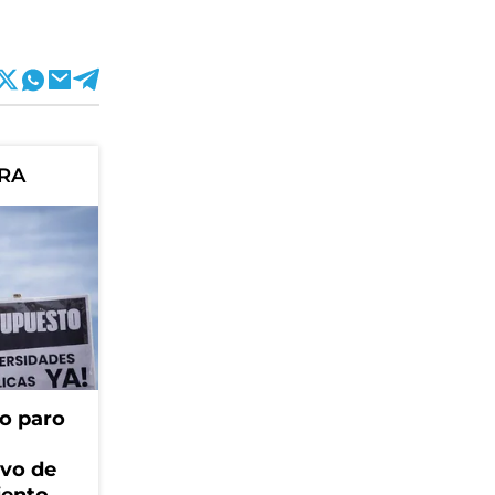
ORA
o paro
ivo de