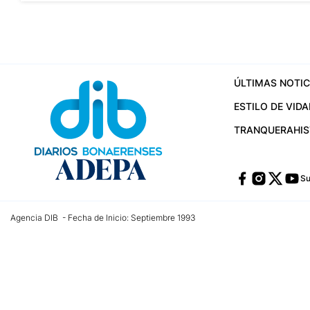
ÚLTIMAS NOTIC
ESTILO DE VIDA
TRANQUERA
HI
Su
Agencia DIB - Fecha de Inicio: Septiembre 1993
Contactos:
publicidad@dib.com.ar
/
vpignaton@dib.com.ar
/
avisosdib@gmail
Dirección de las oficinas: Calle 48 Nº 726 Piso 4, La Plata; Provincia de Buen
Teléfono: +5492215022421 - Whatsapp: +5492215031783
Email:
administracion@dib.com.ar
Registro DNDA Nº 32644856
Nº de edición: 9.890
Editor Responsable: Gonzalo Julián Irazoqui