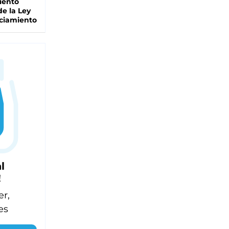
iento
de la Ley
ciamiento
l
!
er,
es