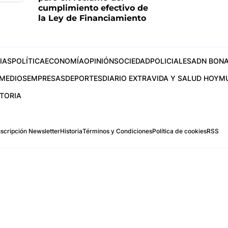
cumplimiento efectivo de
la Ley de Financiamiento
IAS
POLÍTICA
ECONOMÍA
OPINIÓN
SOCIEDAD
POLICIALES
ADN BONA
MEDIOS
EMPRESAS
DEPORTES
DIARIO EXTRA
VIDA Y SALUD HOY
M
STORIA
scripción Newsletter
Historia
Términos y Condiciones
Política de cookies
RSS
.com
os Aires, Argentina