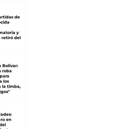
rtidas de
cida
matoria y
retiró del
n Bolívar:
s roba
 para
a los
 la timba,
igos"
dades:
ro en
del