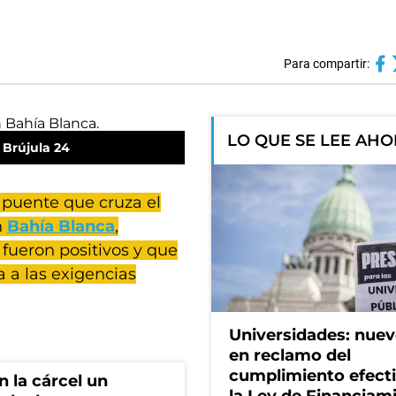
Para compartir:
LO QUE SE LEE AH
 Brújula 24
 puente que cruza el
n
Bahía Blanca
,
fueron positivos y que
a a las exigencias
Universidades: nuev
en reclamo del
cumplimiento efect
 la cárcel un