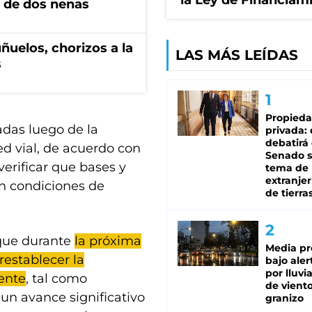
la Ley de Financiam
 de dos nenas
ñuelos, chorizos a la
LAS MÁS LEÍDAS
s
Propied
adas luego de la
privada:
debatirá 
ed vial, de acuerdo con
Senado s
verificar que bases y
tema de 
extranjer
n condiciones de
de tierra
 que durante
la próxima
Media pr
restablecer la
bajo aler
por lluvi
ente
, tal como
de viento
un avance significativo
granizo