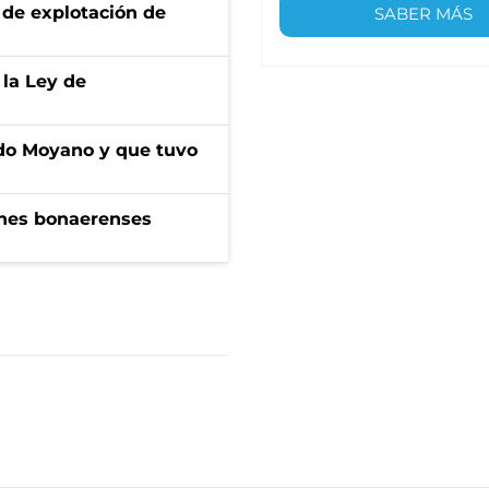
de explotación de
SABER MÁS
 la Ley de
do Moyano y que tuvo
enes bonaerenses