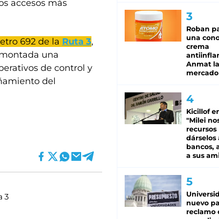
 los accesos más
Roban pa
una cono
etro 692 de la
Ruta 3
,
crema
a montada una
antiinfla
Anmat la 
perativos de control y
mercado
ñamiento del
Kicillof e
"Milei no
recursos
dárselos 
bancos, a
a sus am
Universi
a 3
nuevo pa
reclamo 