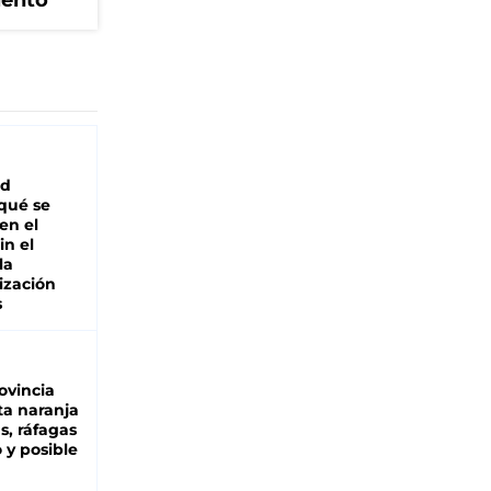
iento
ad
 qué se
en el
in el
la
ización
s
ovincia
ta naranja
as, ráfagas
 y posible