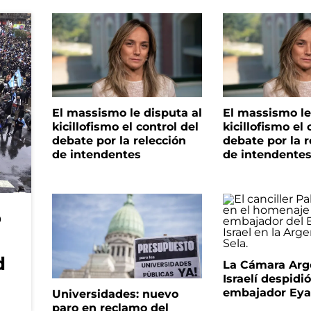
El massismo le disputa al
El massismo le
kicillofismo el control del
kicillofismo el 
debate por la relección
debate por la r
de intendentes
de intendente
o
d
La Cámara Arg
Israelí despidió
embajador Eyal
Universidades: nuevo
paro en reclamo del