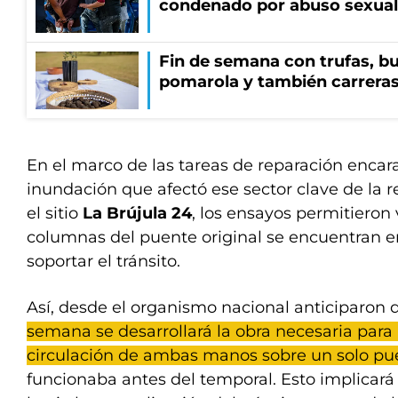
condenado por abuso sexual
Fin de semana con trufas, bu
pomarola y también carrera
En el marco de las tareas de reparación encar
inundación que afectó ese sector clave de la r
el sitio
La Brújula 24
, los ensayos permitieron 
columnas del puente original se encuentran e
soportar el tránsito.
Así, desde el organismo nacional anticiparon
semana se desarrollará la obra necesaria para 
circulación de ambas manos sobre un solo pu
funcionaba antes del temporal. Esto implicará 