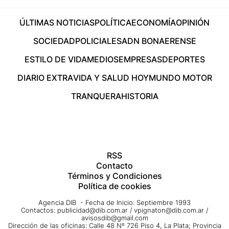
ÚLTIMAS NOTICIAS
POLÍTICA
ECONOMÍA
OPINIÓN
SOCIEDAD
POLICIALES
ADN BONAERENSE
ESTILO DE VIDA
MEDIOS
EMPRESAS
DEPORTES
DIARIO EXTRA
VIDA Y SALUD HOY
MUNDO MOTOR
TRANQUERA
HISTORIA
RSS
Contacto
Términos y Condiciones
Política de cookies
Agencia DIB - Fecha de Inicio: Septiembre 1993
Contactos:
publicidad@dib.com.ar
/
vpignaton@dib.com.ar
/
avisosdib@gmail.com
Dirección de las oficinas: Calle 48 Nº 726 Piso 4, La Plata; Provincia