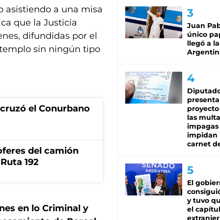
o asistiendo a una misa
ica que la Justicia
Juan Pabl
único pa
nes, difundidas por el
llegó a la
 templo sin ningún tipo
Argentin
Diputado
presenta
I cruzó el Conurbano
proyecto
las mult
impagas
impidan 
carnet d
oferes del camión
 Ruta 192
El gobie
consiguió
y tuvo qu
nes en lo Criminal y
el capítu
extranjer