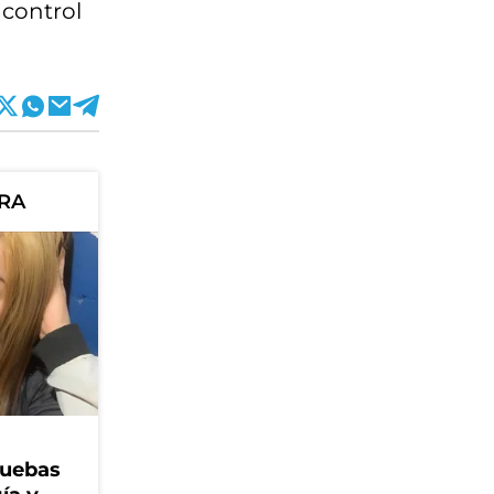
 control
ORA
ruebas