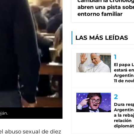
cambian la cronolog
abren una pista sob
entorno familiar
LAS MÁS LEÍDAS
El papa 
estará en
Argentina
11 de no
Dura res
Argentina
ján.
a la reba
relación
diplomát
el abuso sexual de diez