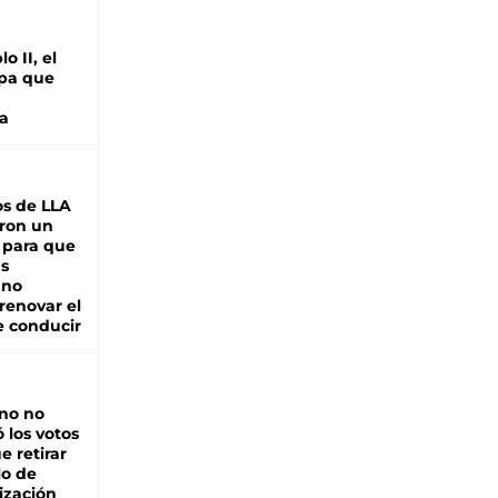
o II, el
pa que
a
s de LLA
ron un
 para que
as
 no
renovar el
e conducir
rno no
 los votos
e retirar
lo de
ización