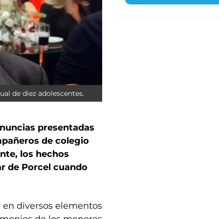
ual de diez adolescentes.
denuncias presentadas
mpañeros de colegio
ente, los hechos
ar de Porcel cuando
a en diversos elementos