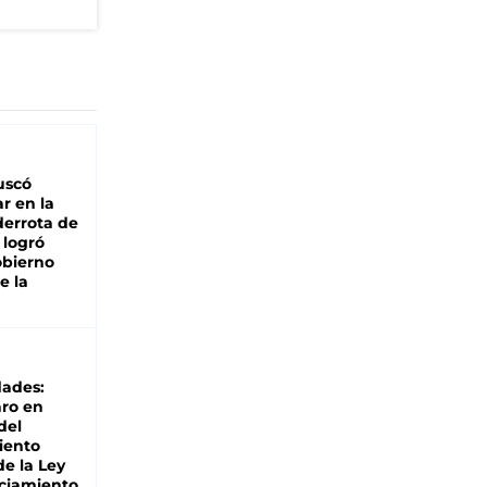
buscó
ar en la
derrota de
e logró
obierno
e la
dades:
ro en
del
iento
de la Ley
ciamiento