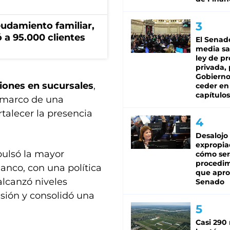
eudamiento familiar,
 a 95.000 clientes
El Senad
media sa
ley de p
privada, 
Gobierno
iones en sucursales
,
ceder en
capítulos
l marco de una
rtalecer la presencia
Desalojo
expropia
pulsó la mayor
cómo ser
procedi
Banco, con una política
que apro
alcanzó niveles
Senado
ión y consolidó una
Casi 290 