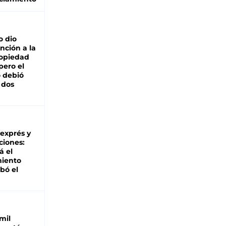
o dio
nción a la
ropiedad
pero el
 debió
 dos
 exprés y
ciones:
á el
miento
bó el
mil