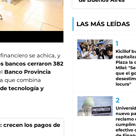
de Buenos Aires
LAS MÁS LEÍDAS
Kicillof 
inanciero se achica, y
capitaliz
Plaza la 
os bancos cerraron 382
Milei: "S
el
Banco Provincia
que el g
desestim
ma que combina
locura"
 de tecnología y
Universi
nuevo pa
reclamo 
: crecen los pagos de
cumplim
efectivo 
de Finan