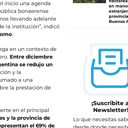
hectárea
l inicio una agenda
en mano
a pública bonaerense
extranjer
provinci
mos llevando adelante
Buenos A
 la institución”, indicó
romo
.
iega en un contexto de
ero.
Entre diciembre
gentina se redujo un
ción y la
 sumado a una
obre la prestación de
¡Suscribite a
Newsletter
rte en el principal
s y la provincia de
Lo que necesitas sab
epresentan el 69% de
desde donde necesit