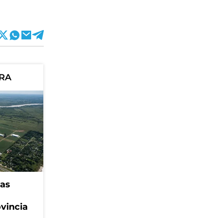
ORA
eas
ovincia