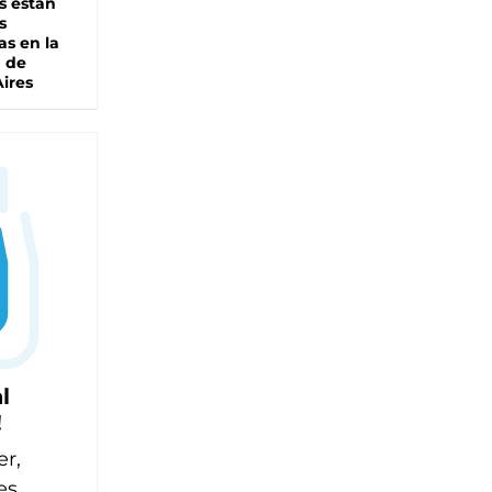
s están
s
as en la
a de
ires
l
!
er,
es