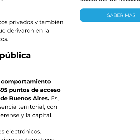
SABER MÁS
ncos privados y también
ue derivaron en la
os.
 pública
n comportamiento
.695 puntos de acceso
a de Buenos Aires.
Es,
encia territorial, con
rense y la capital.
s electrónicos.
cajeros automáticos,