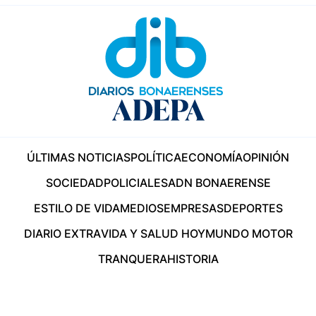
ÚLTIMAS NOTICIAS
POLÍTICA
ECONOMÍA
OPINIÓN
SOCIEDAD
POLICIALES
ADN BONAERENSE
ESTILO DE VIDA
MEDIOS
EMPRESAS
DEPORTES
DIARIO EXTRA
VIDA Y SALUD HOY
MUNDO MOTOR
TRANQUERA
HISTORIA