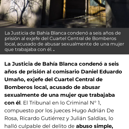
La Justicia de Bahía Blanca condenó a seis años de
prisión al exjefe del Cuartel Central de Bomberos
local, acusado de abusar sexualmente de una mujer
que trabajaba con él.
La Justicia de Bahía Blanca condenó a seis
años de prisión al comisario Daniel Eduardo
Umaño, exjefe del Cuartel Central de
Bomberos local, acusado de abusar
sexualmente de una mujer que trabajaba
con él
. El Tribunal en lo Criminal N° 1,
compuesto por los jueces Hugo Adrián De
Rosa, Ricardo Gutiérrez y Julián Saldías, lo
halló culpable del delito de
abuso simple,