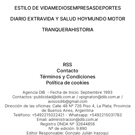
ESTILO DE VIDA
MEDIOS
EMPRESAS
DEPORTES
DIARIO EXTRA
VIDA Y SALUD HOY
MUNDO MOTOR
TRANQUERA
HISTORIA
RSS
Contacto
Términos y Condiciones
Política de cookies
Agencia DIB - Fecha de Inicio: Septiembre 1993
Contactos:
publicidad@dib.com.ar
/
vpignaton@dib.com.ar
/
avisosdib@gmail.com
Dirección de las oficinas: Calle 48 Nº 726 Piso 4, La Plata; Provincia
de Buenos Aires, Argentina
Teléfono: +5492215022421 - Whatsapp: +5492215031783
Email:
administracion@dib.com.ar
Registro DNDA Nº 32644856
Nº de edición: 9.890
Editor Responsable: Gonzalo Julián Irazoqui