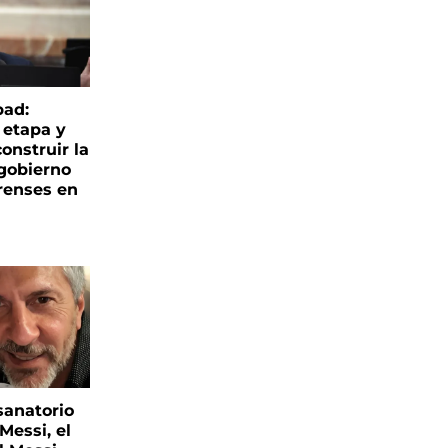
bad:
 etapa y
onstruir la
 gobierno
renses en
sanatorio
Messi, el