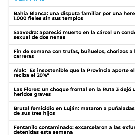
Bahía Blanca: una disputa familiar por una her
1.000 fieles sin sus templos
Saavedra: apareció muerto en la cárcel un con
sexual de dos nenas
Fin de semana con trufas, buñuelos, chorizos a
carreras
Alak: "Es insostenible que la Provincia aporte e
reciba el 20%"
Las Flores: un choque frontal en la Ruta 3 dejó 
heridos graves
Brutal femicidio en Luján: mataron a puñaladas
de sus tres hijos
Fentanilo contaminado: excarcelaron a las exf
detenidas esta semana