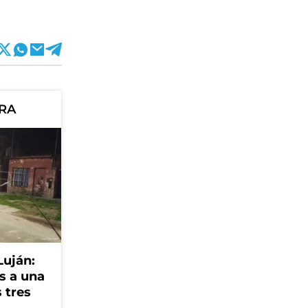
ORA
Luján:
s a una
 tres