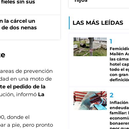
hijos
fieles sin sus
 la cárcel un
LAS MÁS LEÍDAS
 de dos nenas
Femicidi
te
Mailén A
las cáma
hotel ca
todo el e
tareas de prevención
con gran
cidad en una moto de
definició
e el pedido de la
ución, informó
La
Inflación
endeuda
familiar: 
00, donde el
economí
bonaeren
ar a pie, pero pronto
peor que