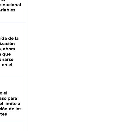
 nacional
riables
aída de la
ización
s, ahora
n que
renarse
 en el
io el
aso para
el límite a
ción de los
tes