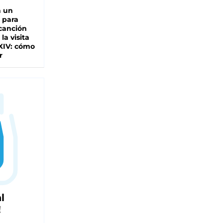
n un
 para
 canción
 la visita
XIV: cómo
r
l
!