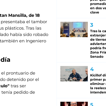
promedio
en dos va
clave
an Mansilla, de 18
 presentaba el tambor
 plásticos. Tras las
Tras la c
odado había sido robado
extranjer
de tierra
, también en Ingeniero
advierte
podría f
Zona Fría
Senado
 día
 el prontuario de
Kicillof d
ido detenido por el
primer p
eliminar 
ulo"
tras ser
la reelec
 tenía pedido de
intenden