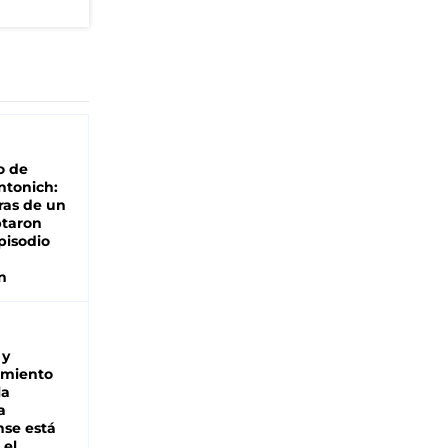
o de
ntonich:
ras de un
ptaron
pisodio
n
 y
miento
la
a
se está
 el