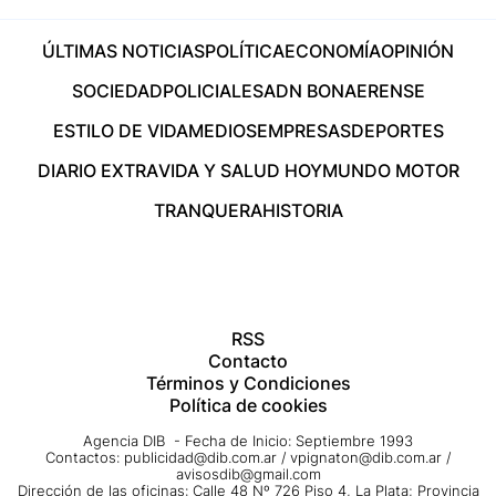
ÚLTIMAS NOTICIAS
POLÍTICA
ECONOMÍA
OPINIÓN
SOCIEDAD
POLICIALES
ADN BONAERENSE
ESTILO DE VIDA
MEDIOS
EMPRESAS
DEPORTES
DIARIO EXTRA
VIDA Y SALUD HOY
MUNDO MOTOR
TRANQUERA
HISTORIA
RSS
Contacto
Términos y Condiciones
Política de cookies
Agencia DIB - Fecha de Inicio: Septiembre 1993
Contactos:
publicidad@dib.com.ar
/
vpignaton@dib.com.ar
/
avisosdib@gmail.com
Dirección de las oficinas: Calle 48 Nº 726 Piso 4, La Plata; Provincia