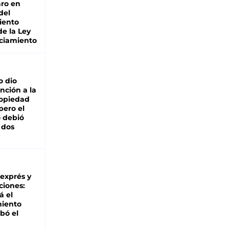
ro en
del
iento
de la Ley
ciamiento
o dio
nción a la
ropiedad
pero el
 debió
 dos
 exprés y
ciones:
á el
miento
bó el