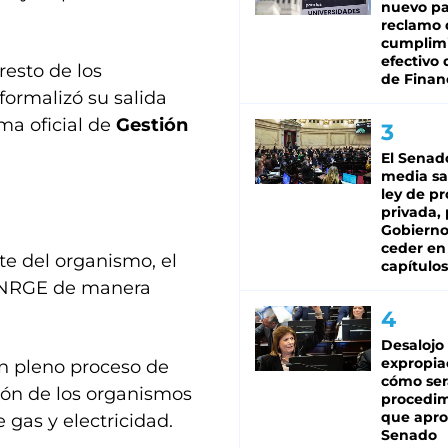
nuevo pa
reclamo 
cumplim
efectivo 
esto de los
de Finan
formalizó su salida
ma oficial de
Gestión
El Senad
media sa
ley de p
privada, 
Gobierno
ceder en
te del organismo, el
capítulos
 ENRGE de manera
Desalojo
expropia
n pleno proceso de
cómo ser
ción de los organismos
procedi
que apro
 gas y electricidad.
Senado