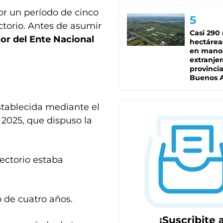
r un período de cinco
torio. Antes de asumir
Casi 290 
or del Ente Nacional
hectárea
en mano
extranjer
provinci
Buenos A
stablecida mediante el
e 2025, que dispuso la
ectorio estaba
 de cuatro años.
¡Suscribite a