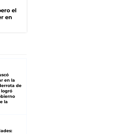
ero el
er en
buscó
ar en la
derrota de
e logró
obierno
e la
dades: