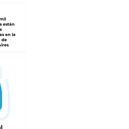
mil
s están
s
as en la
a de
ires
l