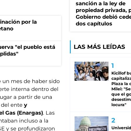
sanción a la ley de
propiedad privada, p
Gobierno debió ced
rinación por la
dos capítulos
etano
LAS MÁS LEÍDAS
erva "el pueblo está
plidas"
Kicillof 
capitaliz
e un mes de haber sido
Plaza la 
rte interna dentro del
Milei: "S
que el g
lugar a partir de una
desestim
l del ente
y
locura"
el Gas (Enargas)
. Las
taban incluso a la
Universi
GE y se profundizaron