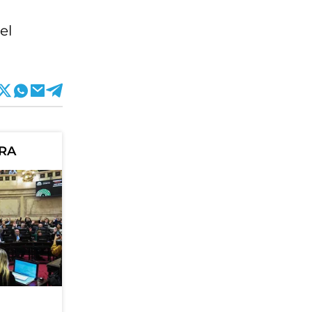
el
ORA