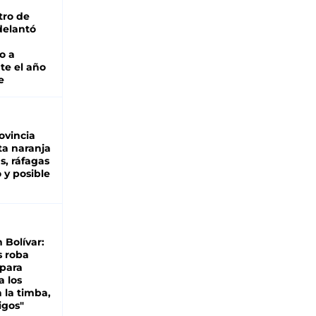
tro de
adelantó
o a
te el año
e
ovincia
ta naranja
as, ráfagas
 y posible
n Bolívar:
s roba
 para
a los
 la timba,
igos"