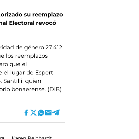
torizado su reemplazo
al Electoral revocó
aridad de género 27.412
ue los reemplazos
ero que el
el lugar de Espert
 Santilli, quien
torio bonaerense. (DIB)
ral
Karen Reichardt