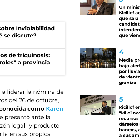
Un minis
Kicillof 
que será
candidat
obre Inviolabilidad
intenden
é se discute?
que vien
os de triquinosis:
Media pr
roles" a provincia
bajo aler
por lluvi
de viento
granizo
i a liderar la nómina de
vos del 26 de octubre,
Kicillof e
s conocida como
Karen
"Milei no
se presentó ante la
recursos
dárselos 
zón legal" y producto
bancos, a
nfía en sus propios
a sus am