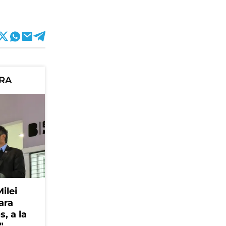
ORA
Milei
ara
, a la