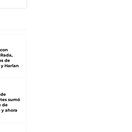
"
 con
 Rada,
os de
 y Harlan
 de
ntes sumó
e de
 y ahora