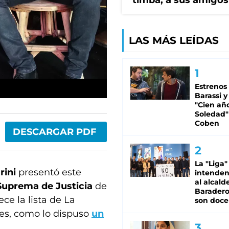
timba, a sus amigos
LAS MÁS LEÍDAS
Estrenos
Barassi y
"Cien añ
Soledad"
Coben
DESCARGAR PDF
La "Liga"
rini
presentó este
intende
al alcald
Suprema de Justicia
de
Baradero
ce la lista de La
son doce
res, como lo dispuso
un