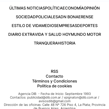
ÚLTIMAS NOTICIAS
POLÍTICA
ECONOMÍA
OPINIÓN
SOCIEDAD
POLICIALES
ADN BONAERENSE
ESTILO DE VIDA
MEDIOS
EMPRESAS
DEPORTES
DIARIO EXTRA
VIDA Y SALUD HOY
MUNDO MOTOR
TRANQUERA
HISTORIA
RSS
Contacto
Términos y Condiciones
Política de cookies
Agencia DIB - Fecha de Inicio: Septiembre 1993
Contactos:
publicidad@dib.com.ar
/
vpignaton@dib.com.ar
/
avisosdib@gmail.com
Dirección de las oficinas: Calle 48 Nº 726 Piso 4, La Plata; Provincia
de Buenos Aires, Argentina