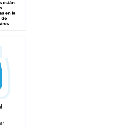
s están
s
as en la
a de
ires
l
!
er,