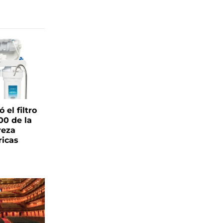
el filtro
00 de la
reza
ricas