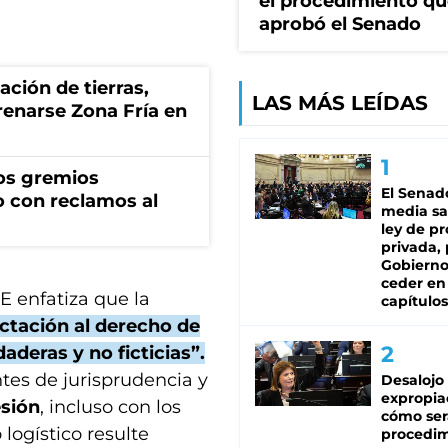
el procedimiento q
aprobó el Senado
zación de tierras,
LAS MÁS LEÍDAS
renarse Zona Fría en
os gremios
El Senad
 con reclamos al
media sa
ley de p
privada, 
Gobierno
ceder en
E enfatiza que la
capítulos
ctación al derecho de
aderas y no ficticias”.
tes de jurisprudencia y
Desalojo
expropia
esión
, incluso con los
cómo ser
logístico resulte
procedi