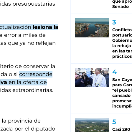
que apro
tidas presupuestarias
Senado
actualización
lesiona la
Conflicto
a error a miles de
portuario
Gobierno 
as que ya no reflejan
la rebaja
en las tar
prácticos
iterio de conservar la
ada o si
corresponde
San Caye
tiva
en la oferta de
para Gar
das extraordinarias.
"el puebl
cansado
promesa
incumpli
 la provincia de
ezada por el diputado
Casi 290 