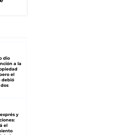
ue
o dio
nción a la
ropiedad
pero el
 debió
 dos
 exprés y
ciones:
á el
miento