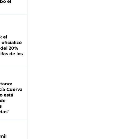
bó el
: el
oficializó
 del 20%
ifas de los
tano:
cía Cuerva
o está
 de
s
das"
mil