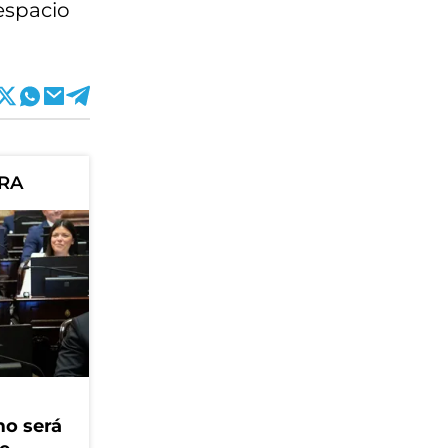
 espacio
ORA
mo será