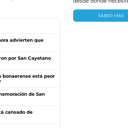
desde donde necesit
SABER MÁS
ahora advierten que
ron por San Cayetano
a bonaerense está peor
e
onmemoración de San
stá cansado de