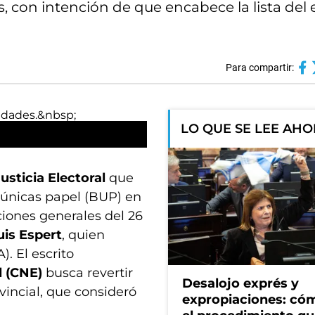
s, con intención de que encabece la lista del
Para compartir:
LO QUE SE LEE AH
usticia Electoral
que
 únicas papel (BUP) en
ciones generales del 26
uis Espert
, quien
. El escrito
l (CNE)
busca revertir
Desalojo exprés y
ovincial, que consideró
expropiaciones: có