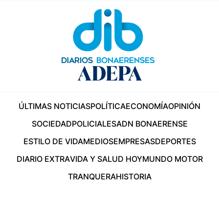
ÚLTIMAS NOTICIAS
POLÍTICA
ECONOMÍA
OPINIÓN
SOCIEDAD
POLICIALES
ADN BONAERENSE
ESTILO DE VIDA
MEDIOS
EMPRESAS
DEPORTES
DIARIO EXTRA
VIDA Y SALUD HOY
MUNDO MOTOR
TRANQUERA
HISTORIA