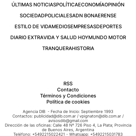
ÚLTIMAS NOTICIAS
POLÍTICA
ECONOMÍA
OPINIÓN
SOCIEDAD
POLICIALES
ADN BONAERENSE
ESTILO DE VIDA
MEDIOS
EMPRESAS
DEPORTES
DIARIO EXTRA
VIDA Y SALUD HOY
MUNDO MOTOR
TRANQUERA
HISTORIA
RSS
Contacto
Términos y Condiciones
Política de cookies
Agencia DIB - Fecha de Inicio: Septiembre 1993
Contactos:
publicidad@dib.com.ar
/
vpignaton@dib.com.ar
/
avisosdib@gmail.com
Dirección de las oficinas: Calle 48 Nº 726 Piso 4, La Plata; Provincia
de Buenos Aires, Argentina
Teléfono: +5492215022421 - Whatsapp: +5492215031783