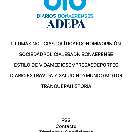
ÚLTIMAS NOTICIAS
POLÍTICA
ECONOMÍA
OPINIÓN
SOCIEDAD
POLICIALES
ADN BONAERENSE
ESTILO DE VIDA
MEDIOS
EMPRESAS
DEPORTES
DIARIO EXTRA
VIDA Y SALUD HOY
MUNDO MOTOR
TRANQUERA
HISTORIA
RSS
Contacto
Términos y Condiciones