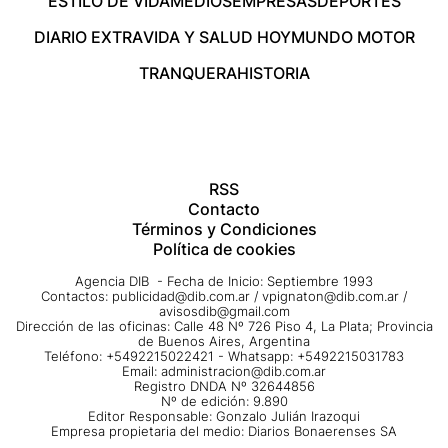
ESTILO DE VIDA
MEDIOS
EMPRESAS
DEPORTES
DIARIO EXTRA
VIDA Y SALUD HOY
MUNDO MOTOR
TRANQUERA
HISTORIA
RSS
Contacto
Términos y Condiciones
Política de cookies
Agencia DIB - Fecha de Inicio: Septiembre 1993
Contactos:
publicidad@dib.com.ar
/
vpignaton@dib.com.ar
/
avisosdib@gmail.com
Dirección de las oficinas: Calle 48 Nº 726 Piso 4, La Plata; Provincia
de Buenos Aires, Argentina
Teléfono: +5492215022421 - Whatsapp: +5492215031783
Email:
administracion@dib.com.ar
Registro DNDA Nº 32644856
Nº de edición: 9.890
Editor Responsable: Gonzalo Julián Irazoqui
Empresa propietaria del medio: Diarios Bonaerenses SA