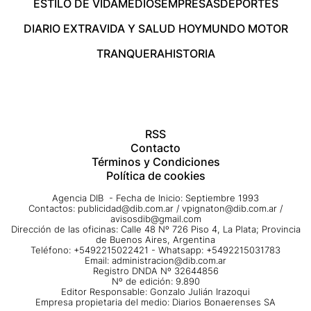
ESTILO DE VIDA
MEDIOS
EMPRESAS
DEPORTES
DIARIO EXTRA
VIDA Y SALUD HOY
MUNDO MOTOR
TRANQUERA
HISTORIA
RSS
Contacto
Términos y Condiciones
Política de cookies
Agencia DIB - Fecha de Inicio: Septiembre 1993
Contactos:
publicidad@dib.com.ar
/
vpignaton@dib.com.ar
/
avisosdib@gmail.com
Dirección de las oficinas: Calle 48 Nº 726 Piso 4, La Plata; Provincia
de Buenos Aires, Argentina
Teléfono: +5492215022421 - Whatsapp: +5492215031783
Email:
administracion@dib.com.ar
Registro DNDA Nº 32644856
Nº de edición: 9.890
Editor Responsable: Gonzalo Julián Irazoqui
Empresa propietaria del medio: Diarios Bonaerenses SA