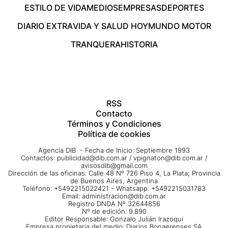
ESTILO DE VIDA
MEDIOS
EMPRESAS
DEPORTES
DIARIO EXTRA
VIDA Y SALUD HOY
MUNDO MOTOR
TRANQUERA
HISTORIA
RSS
Contacto
Términos y Condiciones
Política de cookies
Agencia DIB - Fecha de Inicio: Septiembre 1993
Contactos:
publicidad@dib.com.ar
/
vpignaton@dib.com.ar
/
avisosdib@gmail.com
Dirección de las oficinas: Calle 48 Nº 726 Piso 4, La Plata; Provincia
de Buenos Aires, Argentina
Teléfono: +5492215022421 - Whatsapp: +5492215031783
Email:
administracion@dib.com.ar
Registro DNDA Nº 32644856
Nº de edición: 9.890
Editor Responsable: Gonzalo Julián Irazoqui
Empresa propietaria del medio: Diarios Bonaerenses SA