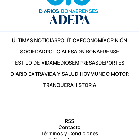
ÚLTIMAS NOTICIAS
POLÍTICA
ECONOMÍA
OPINIÓN
SOCIEDAD
POLICIALES
ADN BONAERENSE
ESTILO DE VIDA
MEDIOS
EMPRESAS
DEPORTES
DIARIO EXTRA
VIDA Y SALUD HOY
MUNDO MOTOR
TRANQUERA
HISTORIA
RSS
Contacto
Términos y Condiciones