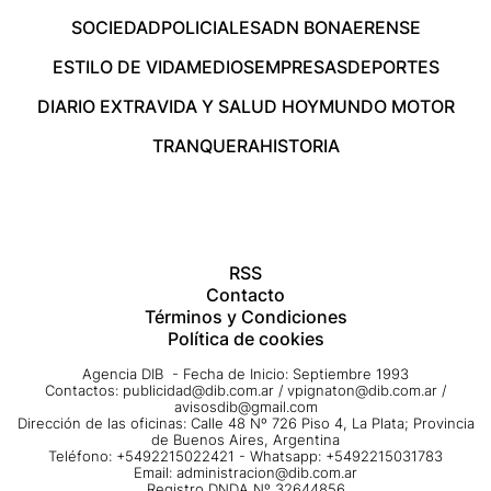
SOCIEDAD
POLICIALES
ADN BONAERENSE
ESTILO DE VIDA
MEDIOS
EMPRESAS
DEPORTES
DIARIO EXTRA
VIDA Y SALUD HOY
MUNDO MOTOR
TRANQUERA
HISTORIA
RSS
Contacto
Términos y Condiciones
Política de cookies
Agencia DIB - Fecha de Inicio: Septiembre 1993
Contactos:
publicidad@dib.com.ar
/
vpignaton@dib.com.ar
/
avisosdib@gmail.com
Dirección de las oficinas: Calle 48 Nº 726 Piso 4, La Plata; Provincia
de Buenos Aires, Argentina
Teléfono: +5492215022421 - Whatsapp: +5492215031783
Email:
administracion@dib.com.ar
Registro DNDA Nº 32644856