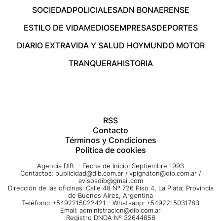
SOCIEDAD
POLICIALES
ADN BONAERENSE
ESTILO DE VIDA
MEDIOS
EMPRESAS
DEPORTES
DIARIO EXTRA
VIDA Y SALUD HOY
MUNDO MOTOR
TRANQUERA
HISTORIA
RSS
Contacto
Términos y Condiciones
Política de cookies
Agencia DIB - Fecha de Inicio: Septiembre 1993
Contactos:
publicidad@dib.com.ar
/
vpignaton@dib.com.ar
/
avisosdib@gmail.com
Dirección de las oficinas: Calle 48 Nº 726 Piso 4, La Plata; Provincia
de Buenos Aires, Argentina
Teléfono: +5492215022421 - Whatsapp: +5492215031783
Email:
administracion@dib.com.ar
Registro DNDA Nº 32644856