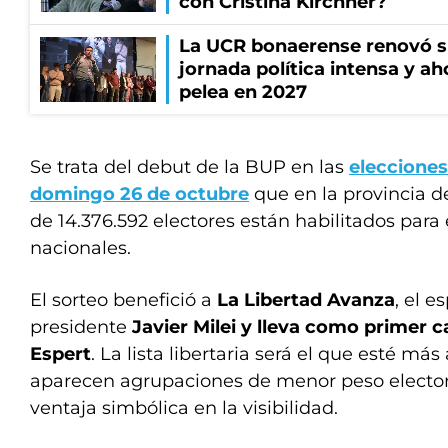
con Cristina Kirchner?
La UCR bonaerense renovó s
jornada política intensa y ah
pelea en 2027
Se trata del debut de la BUP en las
elecciones
domingo 26 de octubre
que en la provincia d
de 14.376.592 electores están habilitados para
nacionales.
El sorteo benefició a
La Libertad Avanza
, el e
presidente
Javier Milei y lleva como primer c
Espert
. La lista libertaria será el que esté más
aparecen agrupaciones de menor peso electora
ventaja simbólica en la visibilidad.