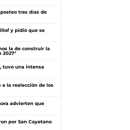
osteo tras días de
llof y pidió que se
s la de construir la
n 2027"
a, tuvo una intensa
e a la reelección de los
ahora advierten que
ron por San Cayetano