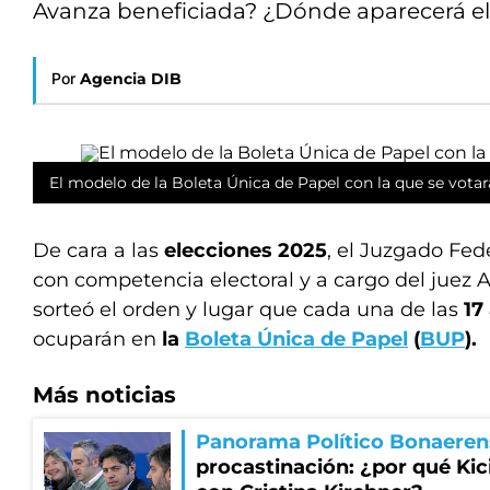
Avanza beneficiada? ¿Dónde aparecerá e
Por
Agencia DIB
El modelo de la Boleta Única de Papel con la que se votar
De cara a las
elecciones 2025
, el Juzgado Fed
con competencia electoral y a cargo del juez A
sorteó el orden y lugar que cada una de las
17
ocuparán en
la
Boleta Única de Papel
(
BUP
).
Más noticias
Panorama Político Bonaeren
procastinación: ¿por qué Kici