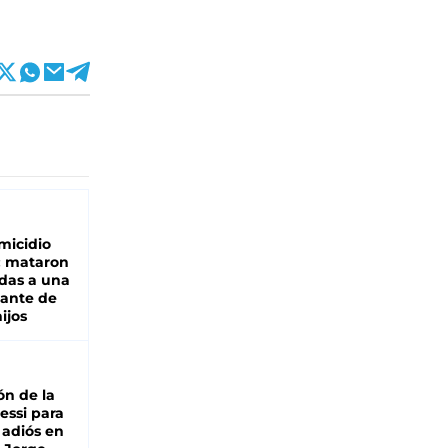
micidio
: mataron
das a una
lante de
hijos
ón de la
essi para
 adiós en