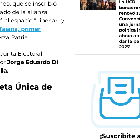
La UCR
neo, que se inscribió
bonaere
ado de la alianza
renovó s
Convenc
 el espacio "Liber.ar" y
una jorn
Taiana, primer
política 
ahora ap
rza Patria.
dar la pe
2027
 Junta Electoral
por
Jorge Eduardo Di
la.
eta Única de
¡Suscribite a