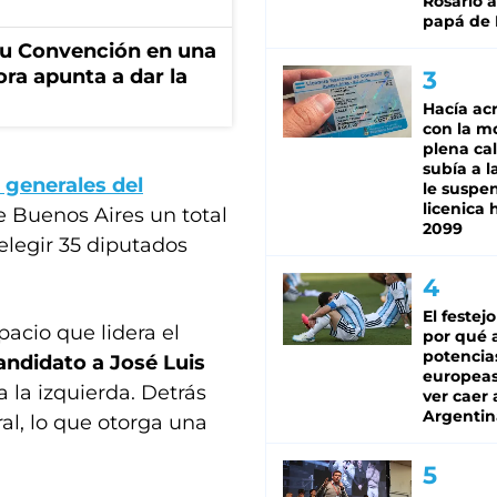
Rosario a
papá de 
u Convención en una
ora apunta a dar la
Hacía ac
con la m
plena cal
subía a l
 generales del
le suspe
licenica 
e Buenos Aires un total
2099
 elegir 35 diputados
El festej
spacio que lidera el
por qué a
potencia
andidato a José Luis
europeas 
 a la izquierda. Detrás
ver caer 
Argentin
l, lo que otorga una