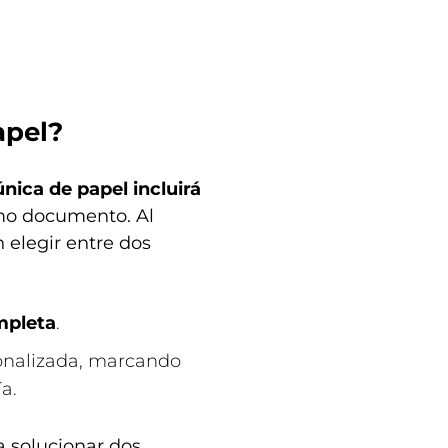
apel?
única de papel incluirá
o documento. Al
 elegir entre dos
mpleta
.
nalizada, marcando
a.
 solucionar dos