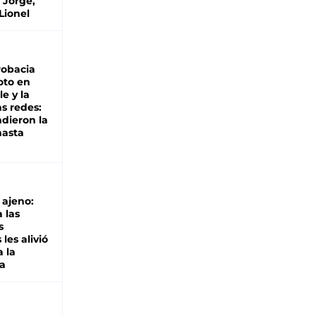
 Jorge,
Lionel
robacia
oto en
le y la
as redes:
ndieron la
hasta
o ajeno:
 las
s
les alivió
a la
a