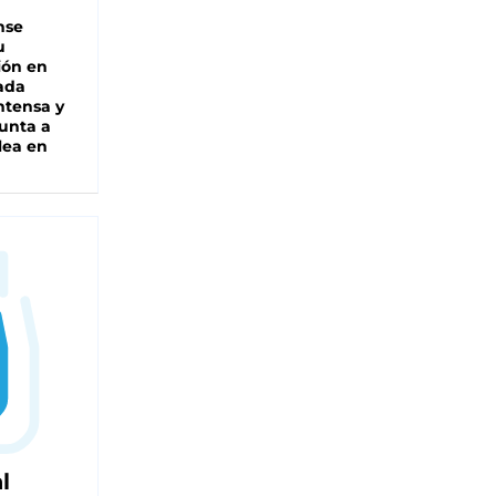
nse
u
ión en
ada
intensa y
unta a
lea en
l