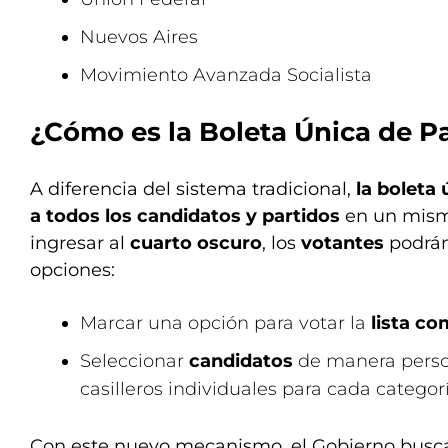
Nuevos Aires
Movimiento Avanzada Socialista
¿Cómo es la Boleta Única de P
A diferencia del sistema tradicional,
la boleta 
a todos los candidatos y partidos
en un mism
ingresar al
cuarto oscuro
, los
votantes
podrán
opciones:
Marcar una opción para votar la
lista co
Seleccionar
candidatos
de manera perso
casilleros individuales para cada categorí
Con este nuevo mecanismo, el Gobierno busca