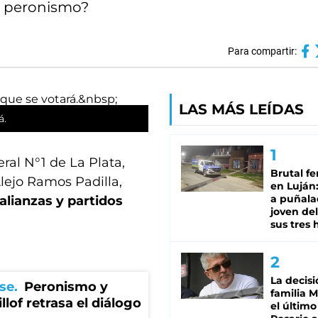
l peronismo?
Para compartir:
LAS MÁS LEÍDAS
á.
eral N°1 de La Plata,
Brutal fe
lejo Ramos Padilla,
en Luján
a puñala
 alianzas y partidos
joven de
sus tres 
La decisi
se
Peronismo y
familia M
llof retrasa el diálogo
el último