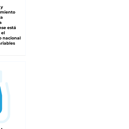
 y
miento
la
a
se está
 el
 nacional
riables