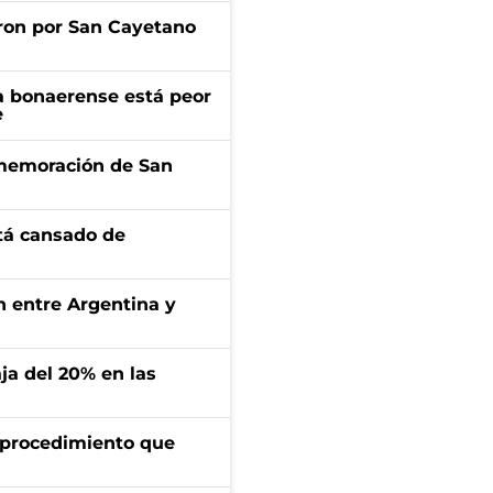
ron por San Cayetano
a bonaerense está peor
e
onmemoración de San
stá cansado de
ón entre Argentina y
aja del 20% en las
l procedimiento que