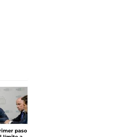
 primer paso
l límite a