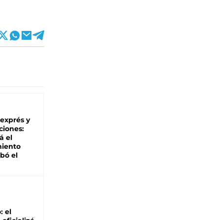
 exprés y
ciones:
á el
miento
bó el
: el