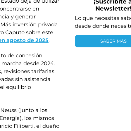
stado deja de utilizar
¡Suscribite a
Newsletter
concentrarse en
ncia y generar
Lo que necesitas sab
. Más inversión privada
desde donde necesit
uvo Caputo sobre este
en agosto de 2025
.
SABER MÁS
to de concesión
 marcha desde 2024.
revisiones tarifarias
vadas sin asistencia
l equilibrio
 Neuss (junto a los
Energía), los mismos
cio Filiberti, el dueño