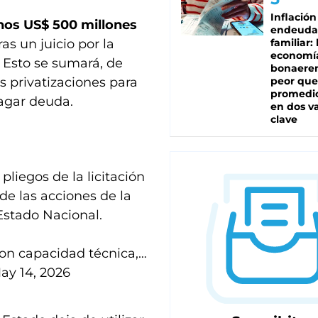
Inflación
unos US$ 500 millones
endeuda
as un juicio por la
familiar: 
economí
. Esto se sumará, de
bonaeren
s privatizaciones para
peor que
promedio
agar deuda.
en dos va
clave
pliegos de la licitación
de las acciones de la
stado Nacional.
con capacidad técnica,…
ay 14, 2026