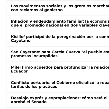
Los movimentos sociales y los gremios marcha
con reclamos al gobierno
Inflación y endeudamiento familiar: la economí
que el promedio nacional en dos variables clav
Kicillof participó de la peregrinación por la c
Cayetano
San Cayetano: para García Cuerva "el pueblo e
promesas incumplidas"
Milei firmó acuerdos para profundizar la relaci
Ecuador
Conflicto portuario: el Gobierno oficializó la reb
tarifas de los prácticos
Desalojo exprés y expropiaciones: cómo será e
aprobó el Senado