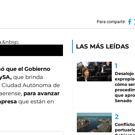
Para compartir:
LAS MÁS LEÍDAS
ó que el Gobierno
Desalojo
AySA,
que brinda
expropia
cómo ser
la Ciudad Autónoma de
procedi
naerense,
para avanzar
que apro
Senado
empresa
que están en
Conflicto
portuario