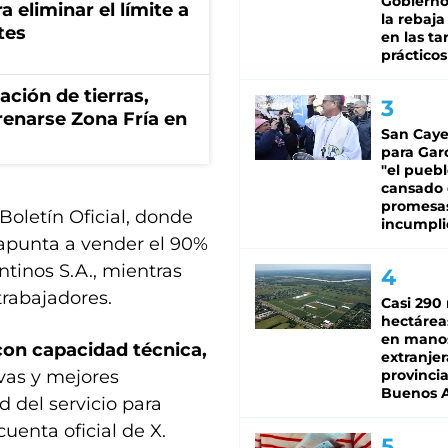
Gobierno 
a eliminar el límite a
la rebaja
tes
en las tar
prácticos
zación de tierras,
renarse Zona Fría en
San Caye
para Gar
"el puebl
cansado
promesa
 Boletín Oficial, donde
incumpli
 apunta a vender el 90%
tinos S.A., mientras
trabajadores.
Casi 290 
hectárea
en mano
con capacidad técnica,
extranjer
vas y mejores
provinci
Buenos A
d del servicio para
uenta oficial de X.