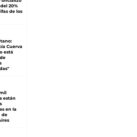
oficializó
 del 20%
ifas de los
tano:
cía Cuerva
o está
 de
s
das"
mil
s están
s
as en la
a de
ires